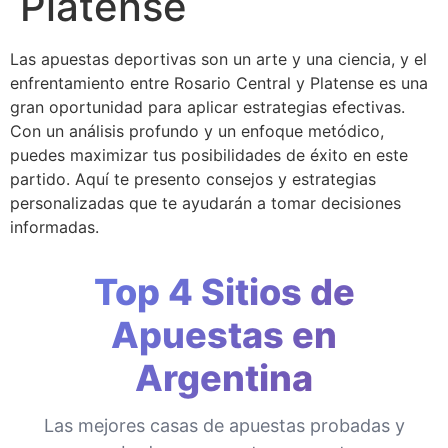
Platense
Las apuestas deportivas son un arte y una ciencia, y el
enfrentamiento entre Rosario Central y Platense es una
gran oportunidad para aplicar estrategias efectivas.
Con un análisis profundo y un enfoque metódico,
puedes maximizar tus posibilidades de éxito en este
partido. Aquí te presento consejos y estrategias
personalizadas que te ayudarán a tomar decisiones
informadas.
Top 4 Sitios de
Apuestas en
Argentina
Las mejores casas de apuestas probadas y