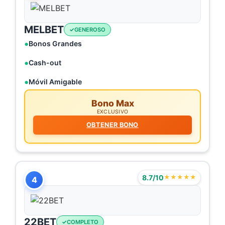
MELBET
GENEROSO
Bonos Grandes
Cash-out
Móvil Amigable
Bono Max
EXCLUSIVO
OBTENER BONO
8.7/10
★★★★★
4
22BET
COMPLETO