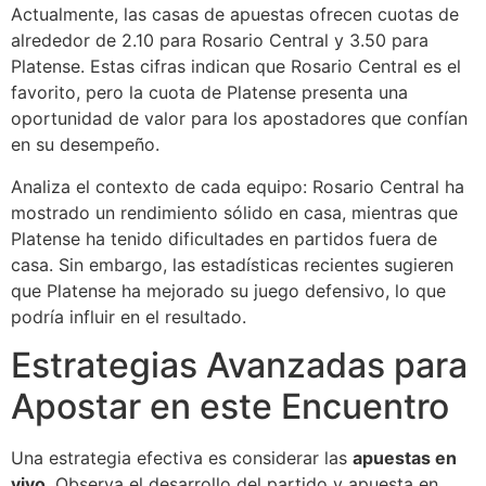
Actualmente, las casas de apuestas ofrecen cuotas de
alrededor de 2.10 para Rosario Central y 3.50 para
Platense. Estas cifras indican que Rosario Central es el
favorito, pero la cuota de Platense presenta una
oportunidad de valor para los apostadores que confían
en su desempeño.
Analiza el contexto de cada equipo: Rosario Central ha
mostrado un rendimiento sólido en casa, mientras que
Platense ha tenido dificultades en partidos fuera de
casa. Sin embargo, las estadísticas recientes sugieren
que Platense ha mejorado su juego defensivo, lo que
podría influir en el resultado.
Estrategias Avanzadas para
Apostar en este Encuentro
Una estrategia efectiva es considerar las
apuestas en
vivo
. Observa el desarrollo del partido y apuesta en