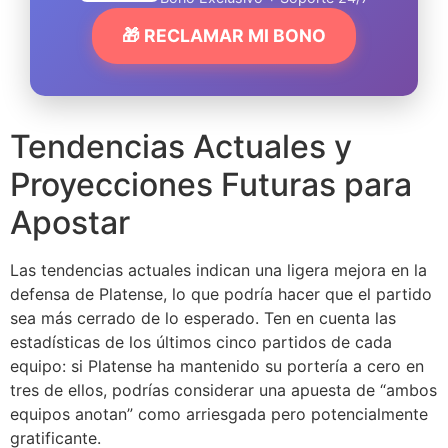
🎁 RECLAMAR MI BONO
Tendencias Actuales y
Proyecciones Futuras para
Apostar
Las tendencias actuales indican una ligera mejora en la
defensa de Platense, lo que podría hacer que el partido
sea más cerrado de lo esperado. Ten en cuenta las
estadísticas de los últimos cinco partidos de cada
equipo: si Platense ha mantenido su portería a cero en
tres de ellos, podrías considerar una apuesta de “ambos
equipos anotan” como arriesgada pero potencialmente
gratificante.