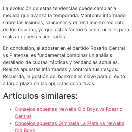
La evolución de estas tendencias puede cambiar a
medida que avanza la temporada. Mantente informado
sobre las lesiones, sanciones y el rendimiento reciente
de los equipos, ya que estos factores son cruciales para
realizar apuestas acertadas.
En conclusión, al apostar en el partido Rosario Central
vs Platense, es fundamental combinar un análisis
detallado de cuotas, tácticas y tendencias actuales.
Realiza apuestas informadas y controla tus riesgos.
Recuerda, la gestión del bankroll es clave para el éxito
a largo plazo en las apuestas deportivas.
Artículos similares:
Consejos apuestas Newell’s Old Boys vs Rosario
Central
Consejos apuestas Gimnasia La Plata vs Newell’s
Old Boys