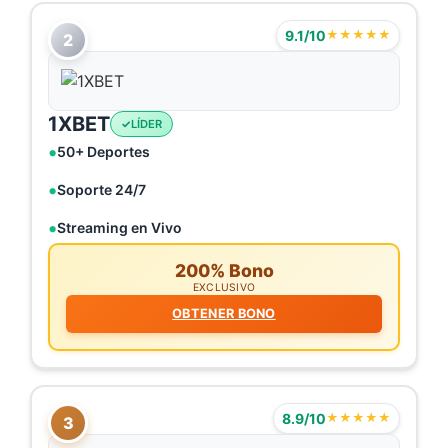
9.1/10
★★★★★
2
1XBET
LÍDER
50+ Deportes
Soporte 24/7
Streaming en Vivo
200% Bono
EXCLUSIVO
OBTENER BONO
8.9/10
★★★★★
3