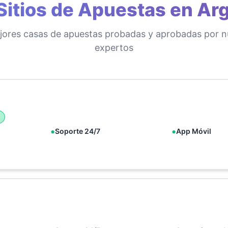
Sitios de Apuestas en Ar
jores casas de apuestas probadas y aprobadas por n
expertos
Soporte 24/7
App Móvil