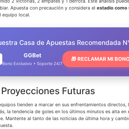
nido 2 victorias, 2 empates y 1 derrota. Este análisis pue
biar. Apuesta con precaución y considera el
estadio como 
l equipo local.
uestra Casa de Apuestas Recomendada N
GGBet
🎁 RECLAMAR MI BON
Bono Exclusivo + Soporte 24/7
 Proyecciones Futuras
equipos tienden a marcar en sus enfrentamientos directos,
 la tendencia de goles en los últimos minutos es alta en e
e. Mantente al tanto de las noticias de última hora y camb
puesta.