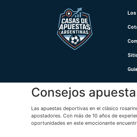
Los
Cot
Com
Sit
Guí
Consejos apuestas
Las apuestas deportivas en el clásico rosarin
apostadores. Con más de 10 años de experienc
oportunidades en este emocionante encuentr