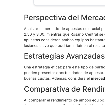
Perspectiva del Mercad
Analizar el mercado de apuestas es crucial pa
2.50 y 3.00, mientras que Rosario Central se
apuestas consideran ambos equipos bastante 
lesiones clave que podrían influir en el result
Estrategias Avanzadas
Una estrategia eficaz para este tipo de parti
pueden presentar oportunidades de apuesta. 
buenas cuotas. Además, considera el
mercado
Comparativa de Rendim
Al comparar el rendimiento de ambos equipos 