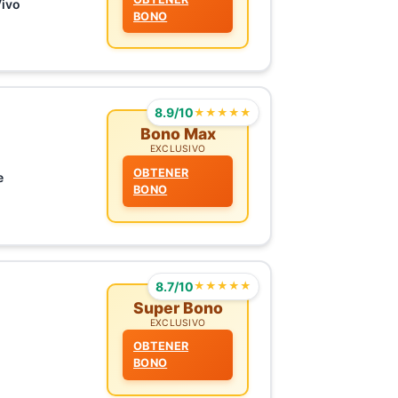
Vivo
BONO
8.9/10
★★★★★
Bono Max
EXCLUSIVO
OBTENER
e
BONO
8.7/10
★★★★★
Super Bono
EXCLUSIVO
OBTENER
BONO