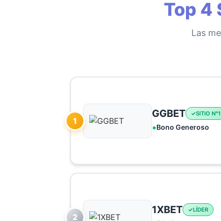
Top 4 
Las me
GGBET
SITIO N°1
1
Bono Generoso
1XBET
LÍDER
2