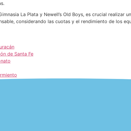
s.
Gimnasia La Plata y Newell’s Old Boys, es crucial realizar un
sable, considerando las cuotas y el rendimiento de los equ
Huracán
ión de Santa Fe
onato
armiento
erca de
Legal