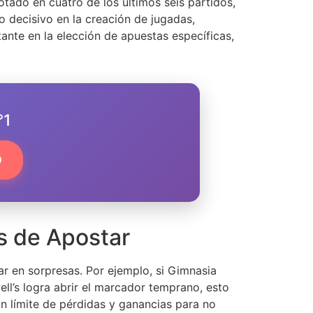
tado en cuatro de los últimos seis partidos,
o decisivo en la creación de jugadas,
ante en la elección de apuestas específicas,
°1
O
s de Apostar
ar en sorpresas. Por ejemplo, si Gimnasia
ell’s logra abrir el marcador temprano, esto
un límite de pérdidas y ganancias para no