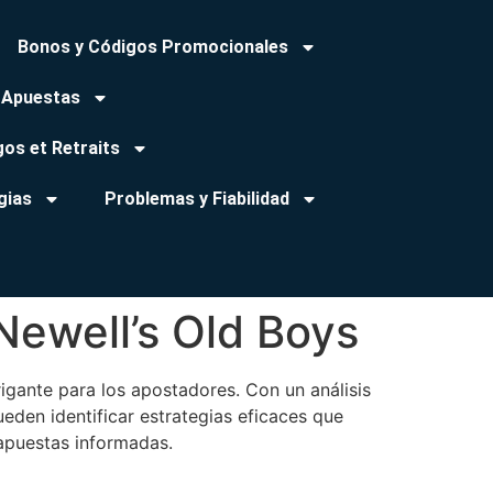
Bonos y Códigos Promocionales
 Apuestas
os et Retraits
gias
Problemas y Fiabilidad
Newell’s Old Boys
igante para los apostadores. Con un análisis
den identificar estrategias eficaces que
 apuestas informadas.