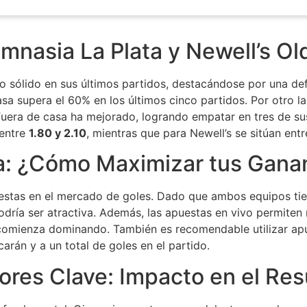
mnasia La Plata y Newell’s O
 sólido en sus últimos partidos, destacándose por una def
sa supera el 60% en los últimos cinco partidos. Por otro la
fuera de casa ha mejorado, logrando empatar en tres de su
 entre
1.80 y 2.10
, mientras que para Newell’s se sitúan ent
a: ¿Cómo Maximizar tus Gana
uestas en el mercado de goles. Dado que ambos equipos tien
dría ser atractiva. Además, las apuestas en vivo permiten 
 comienza dominando. También es recomendable utilizar a
án y a un total de goles en el partido.
res Clave: Impacto en el Resu