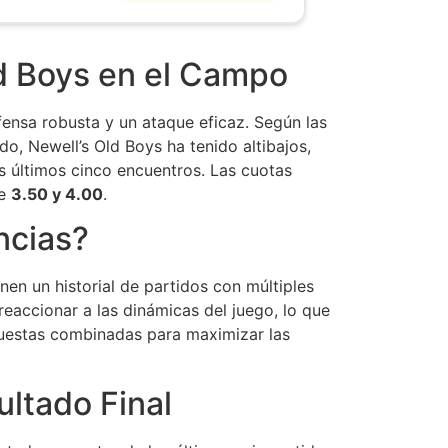
ld Boys en el Campo
ensa robusta y un ataque eficaz. Según las
do, Newell’s Old Boys ha tenido altibajos,
s últimos cinco encuentros. Las cuotas
re
3.50 y 4.00
.
ncias?
en un historial de partidos con múltiples
reaccionar a las dinámicas del juego, lo que
puestas combinadas para maximizar las
ltado Final