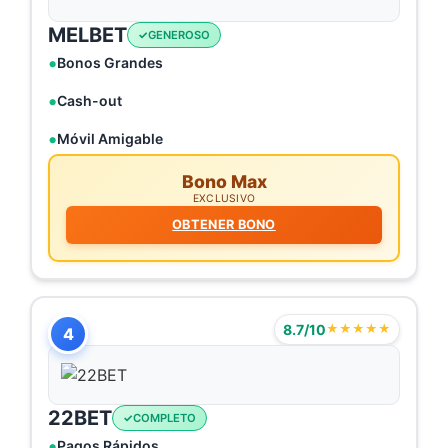
MELBET
GENEROSO
Bonos Grandes
Cash-out
Móvil Amigable
Bono Max
EXCLUSIVO
OBTENER BONO
8.7/10
★★★★★
4
22BET
COMPLETO
Pagos Rápidos