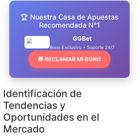
🏆 Nuestra Casa de Apuestas
Recomendada N°1
GGBet
Bono Exclusivo + Soporte 24/7
🎁 RECLAMAR MI BONO
Identificación de
Tendencias y
Oportunidades en el
Mercado