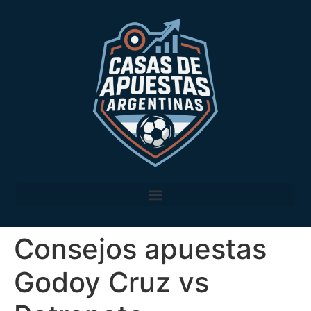
Consejos apuestas
Godoy Cruz vs