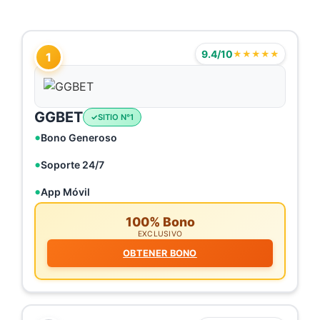
9.4/10
★★★★★
1
GGBET
SITIO N°1
Bono Generoso
Soporte 24/7
App Móvil
100% Bono
EXCLUSIVO
OBTENER BONO