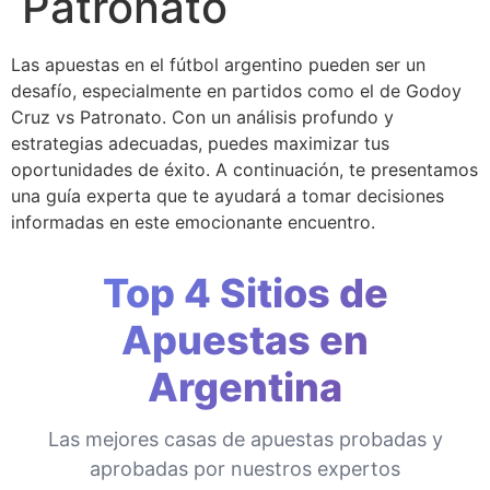
Patronato
Las apuestas en el fútbol argentino pueden ser un
desafío, especialmente en partidos como el de Godoy
Cruz vs Patronato. Con un análisis profundo y
estrategias adecuadas, puedes maximizar tus
oportunidades de éxito. A continuación, te presentamos
una guía experta que te ayudará a tomar decisiones
informadas en este emocionante encuentro.
Top 4 Sitios de
Apuestas en
Argentina
Las mejores casas de apuestas probadas y
aprobadas por nuestros expertos