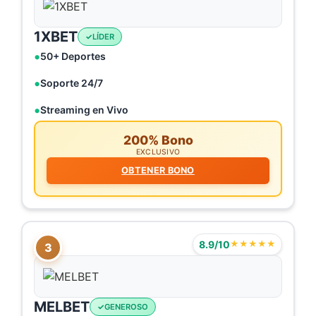
1XBET
LÍDER
50+ Deportes
Soporte 24/7
Streaming en Vivo
200% Bono
EXCLUSIVO
OBTENER BONO
8.9/10
★★★★★
3
MELBET
GENEROSO