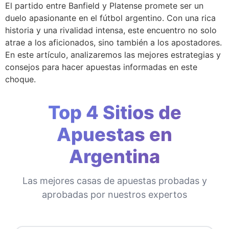
El partido entre Banfield y Platense promete ser un
duelo apasionante en el fútbol argentino. Con una rica
historia y una rivalidad intensa, este encuentro no solo
atrae a los aficionados, sino también a los apostadores.
En este artículo, analizaremos las mejores estrategias y
consejos para hacer apuestas informadas en este
choque.
Top 4 Sitios de
Apuestas en
Argentina
Las mejores casas de apuestas probadas y
aprobadas por nuestros expertos