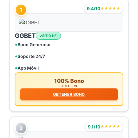
9.4/10
★★★★★
1
GGBET
SITIO N°1
Bono Generoso
Soporte 24/7
App Móvil
100% Bono
EXCLUSIVO
OBTENER BONO
9.1/10
★★★★★
2