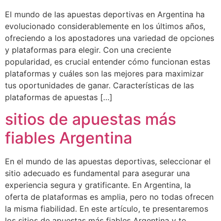
El mundo de las apuestas deportivas en Argentina ha
evolucionado considerablemente en los últimos años,
ofreciendo a los apostadores una variedad de opciones
y plataformas para elegir. Con una creciente
popularidad, es crucial entender cómo funcionan estas
plataformas y cuáles son las mejores para maximizar
tus oportunidades de ganar. Características de las
plataformas de apuestas […]
sitios de apuestas más
fiables Argentina
En el mundo de las apuestas deportivas, seleccionar el
sitio adecuado es fundamental para asegurar una
experiencia segura y gratificante. En Argentina, la
oferta de plataformas es amplia, pero no todas ofrecen
la misma fiabilidad. En este artículo, te presentaremos
los sitios de apuestas más fiables Argentina y te