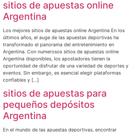
sitios de apuestas online
Argentina
Los mejores sitios de apuestas online Argentina En los
últimos años, el auge de las apuestas deportivas ha
transformado el panorama del entretenimiento en
Argentina. Con numerosos sitios de apuestas online
Argentina disponibles, los apostadores tienen la
oportunidad de disfrutar de una variedad de deportes y
eventos. Sin embargo, es esencial elegir plataformas
confiables y […]
sitios de apuestas para
pequeños depósitos
Argentina
En el mundo de las apuestas deportivas, encontrar