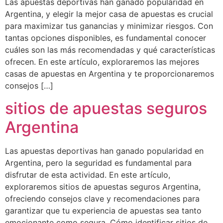
Las apuestas deportivas han ganado popularidad en
Argentina, y elegir la mejor casa de apuestas es crucial
para maximizar tus ganancias y minimizar riesgos. Con
tantas opciones disponibles, es fundamental conocer
cuáles son las más recomendadas y qué características
ofrecen. En este artículo, exploraremos las mejores
casas de apuestas en Argentina y te proporcionaremos
consejos […]
sitios de apuestas seguros
Argentina
Las apuestas deportivas han ganado popularidad en
Argentina, pero la seguridad es fundamental para
disfrutar de esta actividad. En este artículo,
exploraremos sitios de apuestas seguros Argentina,
ofreciendo consejos clave y recomendaciones para
garantizar que tu experiencia de apuestas sea tanto
emocionante como segura. Cómo identificar sitios de