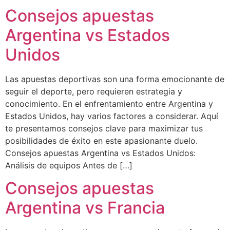
Consejos apuestas
Argentina vs Estados
Unidos
Las apuestas deportivas son una forma emocionante de
seguir el deporte, pero requieren estrategia y
conocimiento. En el enfrentamiento entre Argentina y
Estados Unidos, hay varios factores a considerar. Aquí
te presentamos consejos clave para maximizar tus
posibilidades de éxito en este apasionante duelo.
Consejos apuestas Argentina vs Estados Unidos:
Análisis de equipos Antes de […]
Consejos apuestas
Argentina vs Francia