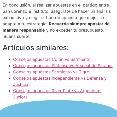
En conclusión, al realizar apuestas en el partido entre
San Lorenzo e Instituto, asegúrate de hacer un análisis
exhaustivo y elegir el tipo de apuesta que mejor se
adapte a tu estrategia.
Recuerda siempre apostar de
manera responsable
y no exceder tu presupuesto.
¡Buena suerte!
Artículos similares:
Consejos apuestas Colón vs Sarmiento
Consejos apuestas Platense vs Arsenal de Sarandí
Consejos apuestas Sarmiento vs Tigre
Consejos apuestas Independiente vs Defensa y
Justicia
Consejos apuestas River Plate vs Argentinos
Juniors