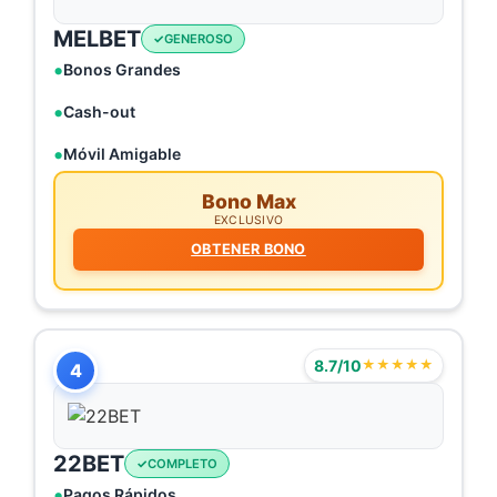
MELBET
GENEROSO
Bonos Grandes
Cash-out
Móvil Amigable
Bono Max
EXCLUSIVO
OBTENER BONO
8.7/10
★★★★★
4
22BET
COMPLETO
Pagos Rápidos