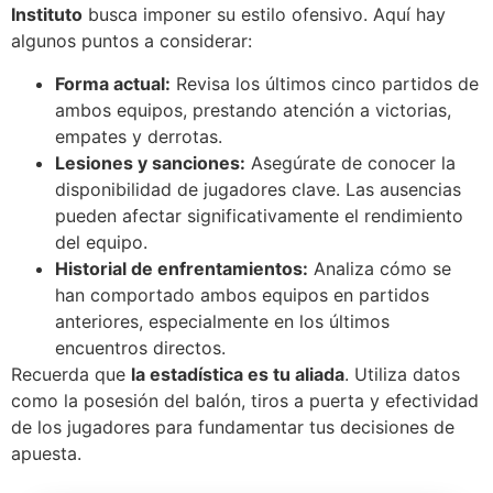
Instituto
busca imponer su estilo ofensivo. Aquí hay
algunos puntos a considerar:
Forma actual:
Revisa los últimos cinco partidos de
ambos equipos, prestando atención a victorias,
empates y derrotas.
Lesiones y sanciones:
Asegúrate de conocer la
disponibilidad de jugadores clave. Las ausencias
pueden afectar significativamente el rendimiento
del equipo.
Historial de enfrentamientos:
Analiza cómo se
han comportado ambos equipos en partidos
anteriores, especialmente en los últimos
encuentros directos.
Recuerda que
la estadística es tu aliada
. Utiliza datos
como la posesión del balón, tiros a puerta y efectividad
de los jugadores para fundamentar tus decisiones de
apuesta.