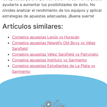
ayudarte a aumentar tus posibilidades de éxito. No
olvides analizar el rendimiento de los equipos y aplicar
estrategias de apuestas adecuadas. ¡Buena suerte!
Artículos similares:
Consejos apuestas Lanús vs Huracán
Consejos apuestas Newell’s Old Boys vs Vélez
Sarsfield
Consejos apuestas Vélez Sarsfield vs Patronato
Consejos apuestas Instituto vs Sarmiento
Consejos apuestas Estudiantes de La Plata vs
Sarmiento