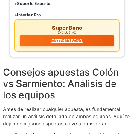
Soporte Experto
Interfaz Pro
Super Bono
EXCLUSIVO
OBTENER BONO
Consejos apuestas Colón
vs Sarmiento: Análisis de
los equipos
Antes de realizar cualquier apuesta, es fundamental
realizar un análisis detallado de ambos equipos. Aquí te
dejamos algunos aspectos clave a considerar: