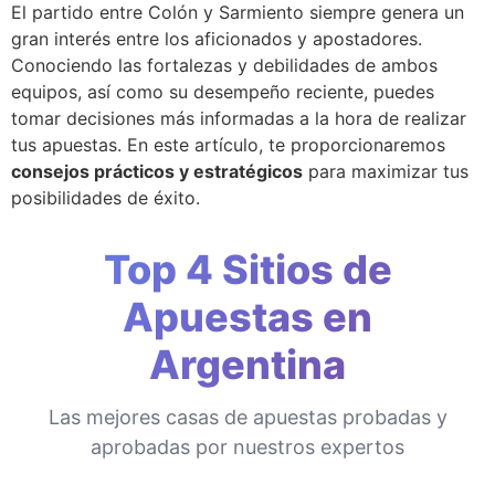
El partido entre Colón y Sarmiento siempre genera un
gran interés entre los aficionados y apostadores.
Conociendo las fortalezas y debilidades de ambos
equipos, así como su desempeño reciente, puedes
tomar decisiones más informadas a la hora de realizar
tus apuestas. En este artículo, te proporcionaremos
consejos prácticos y estratégicos
para maximizar tus
posibilidades de éxito.
Top 4 Sitios de
Apuestas en
Argentina
Las mejores casas de apuestas probadas y
aprobadas por nuestros expertos