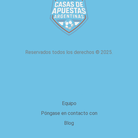
Reservados todos los derechos
©
2025.
acerca de nosotros
Equipo
Póngase en contacto con
Blog