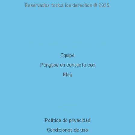
Reservados todos los derechos
©
2025.
acerca de nosotros
Equipo
Póngase en contacto con
Blog
Legal
Política de privacidad
Condiciones de uso