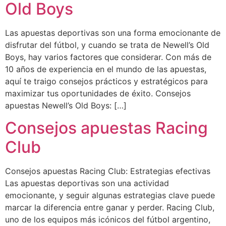
Old Boys
Las apuestas deportivas son una forma emocionante de
disfrutar del fútbol, y cuando se trata de Newell’s Old
Boys, hay varios factores que considerar. Con más de
10 años de experiencia en el mundo de las apuestas,
aquí te traigo consejos prácticos y estratégicos para
maximizar tus oportunidades de éxito. Consejos
apuestas Newell’s Old Boys: […]
Consejos apuestas Racing
Club
Consejos apuestas Racing Club: Estrategias efectivas
Las apuestas deportivas son una actividad
emocionante, y seguir algunas estrategias clave puede
marcar la diferencia entre ganar y perder. Racing Club,
uno de los equipos más icónicos del fútbol argentino,