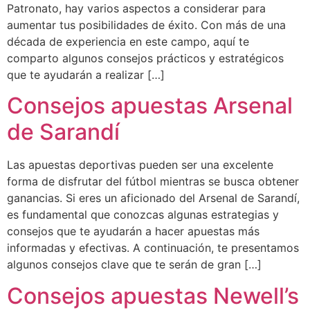
Patronato, hay varios aspectos a considerar para
aumentar tus posibilidades de éxito. Con más de una
década de experiencia en este campo, aquí te
comparto algunos consejos prácticos y estratégicos
que te ayudarán a realizar […]
Consejos apuestas Arsenal
de Sarandí
Las apuestas deportivas pueden ser una excelente
forma de disfrutar del fútbol mientras se busca obtener
ganancias. Si eres un aficionado del Arsenal de Sarandí,
es fundamental que conozcas algunas estrategias y
consejos que te ayudarán a hacer apuestas más
informadas y efectivas. A continuación, te presentamos
algunos consejos clave que te serán de gran […]
Consejos apuestas Newell’s