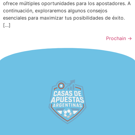
ofrece múltiples oportunidades para los apostadores. A
continuación, exploraremos algunos consejos
esenciales para maximizar tus posibilidades de éxito.
[…]
Prochain
→