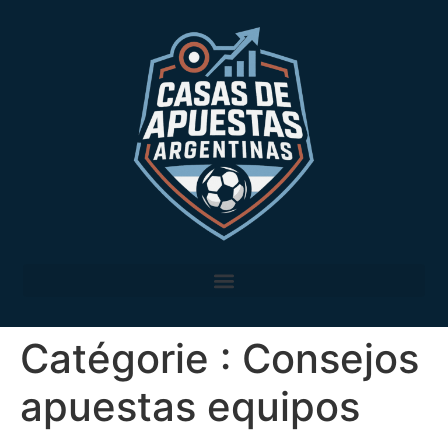
Catégorie :
Consejos
apuestas equipos