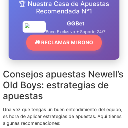
🏆 Nuestra Casa de Apuestas
Recomendada N°1
GGBet
Bono Exclusivo + Soporte 24/7
🎁 RECLAMAR MI BONO
Consejos apuestas Newell’s
Old Boys: estrategias de
apuestas
Una vez que tengas un buen entendimiento del equipo,
es hora de aplicar estrategias de apuestas. Aquí tienes
algunas recomendaciones: