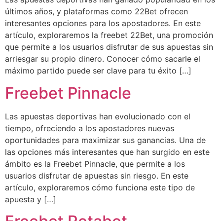
últimos años, y plataformas como 22Bet ofrecen
interesantes opciones para los apostadores. En este
artículo, exploraremos la freebet 22Bet, una promoción
que permite a los usuarios disfrutar de sus apuestas sin
arriesgar su propio dinero. Conocer cómo sacarle el
máximo partido puede ser clave para tu éxito […]
Freebet Pinnacle
Las apuestas deportivas han evolucionado con el
tiempo, ofreciendo a los apostadores nuevas
oportunidades para maximizar sus ganancias. Una de
las opciones más interesantes que han surgido en este
ámbito es la Freebet Pinnacle, que permite a los
usuarios disfrutar de apuestas sin riesgo. En este
artículo, exploraremos cómo funciona este tipo de
apuesta y […]