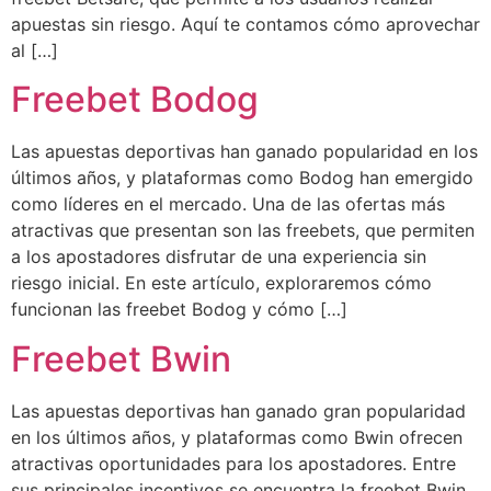
apuestas sin riesgo. Aquí te contamos cómo aprovechar
al […]
Freebet Bodog
Las apuestas deportivas han ganado popularidad en los
últimos años, y plataformas como Bodog han emergido
como líderes en el mercado. Una de las ofertas más
atractivas que presentan son las freebets, que permiten
a los apostadores disfrutar de una experiencia sin
riesgo inicial. En este artículo, exploraremos cómo
funcionan las freebet Bodog y cómo […]
Freebet Bwin
Las apuestas deportivas han ganado gran popularidad
en los últimos años, y plataformas como Bwin ofrecen
atractivas oportunidades para los apostadores. Entre
sus principales incentivos se encuentra la freebet Bwin,