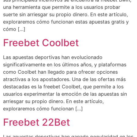
una herramienta que permite a los usuarios probar
suerte sin arriesgar su propio dinero. En este artículo,
exploraremos cómo funcionan estas apuestas gratis y
cómo […]
Freebet Coolbet
Las apuestas deportivas han evolucionado
significativamente en los últimos años, y plataformas
como Coolbet han llegado para ofrecer opciones
atractivas a los apostadores. Una de las ofertas más
destacadas es la freebet Coolbet, que permite a los
usuarios experimentar la emoción de las apuestas sin
arriesgar su propio dinero. En este artículo,
exploraremos cómo funcionan […]
Freebet 22Bet
Las apuestas deportivas han ganado popularidad en los