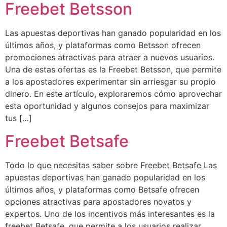
Freebet Betsson
Las apuestas deportivas han ganado popularidad en los
últimos años, y plataformas como Betsson ofrecen
promociones atractivas para atraer a nuevos usuarios.
Una de estas ofertas es la Freebet Betsson, que permite
a los apostadores experimentar sin arriesgar su propio
dinero. En este artículo, exploraremos cómo aprovechar
esta oportunidad y algunos consejos para maximizar
tus […]
Freebet Betsafe
Todo lo que necesitas saber sobre Freebet Betsafe Las
apuestas deportivas han ganado popularidad en los
últimos años, y plataformas como Betsafe ofrecen
opciones atractivas para apostadores novatos y
expertos. Uno de los incentivos más interesantes es la
freebet Betsafe, que permite a los usuarios realizar