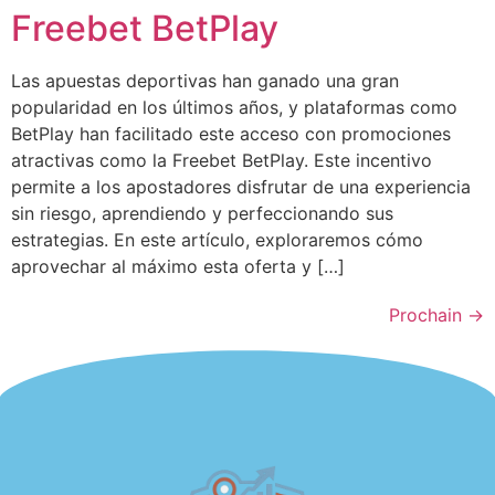
Freebet BetPlay
Las apuestas deportivas han ganado una gran
popularidad en los últimos años, y plataformas como
BetPlay han facilitado este acceso con promociones
atractivas como la Freebet BetPlay. Este incentivo
permite a los apostadores disfrutar de una experiencia
sin riesgo, aprendiendo y perfeccionando sus
estrategias. En este artículo, exploraremos cómo
aprovechar al máximo esta oferta y […]
Prochain
→