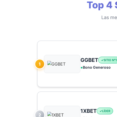
Top 4 
Las me
GGBET
SITIO N°1
1
Bono Generoso
1XBET
LÍDER
2