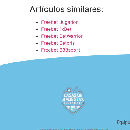
Artículos similares:
Freebet Jugadon
Freebet 1xBet
Freebet BetWarrior
Freebet Betcris
Freebet 888sport
ac
no
Equip