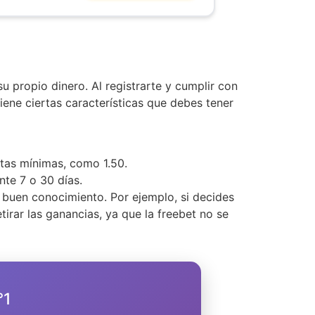
u propio dinero. Al registrarte y cumplir con
tiene ciertas características que debes tener
otas mínimas, como 1.50.
nte 7 o 30 días.
 buen conocimiento. Por ejemplo, si decides
irar las ganancias, ya que la freebet no se
°1