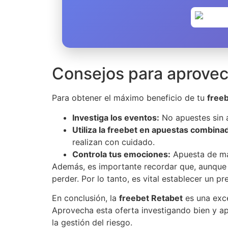
Consejos para aprovec
Para obtener el máximo beneficio de tu
free
Investiga los eventos:
No apuestes sin a
Utiliza la freebet en apuestas combina
realizan con cuidado.
Controla tus emociones:
Apuesta de mane
Además, es importante recordar que, aunque la
perder. Por lo tanto, es vital establecer un p
En conclusión, la
freebet Retabet
es una exce
Aprovecha esta oferta investigando bien y ap
la gestión del riesgo.