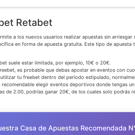
bet Retabet
ite a los nuevos usuarios realizar apuestas sin arriesgar s
ecífica en forma de apuesta gratuita. Este tipo de apuesta 
bet suele estar limitada, por ejemplo, 10€ o 20€.
 freebet, es probable que debas apostar en eventos con cu
tilizar tu freebet dentro del período estipulado, normalme
es recomendable elegir eventos deportivos donde tengas un
s de 2.00, podrías ganar 20€, de los cuales solo podrás ret
uestra Casa de Apuestas Recomendada N