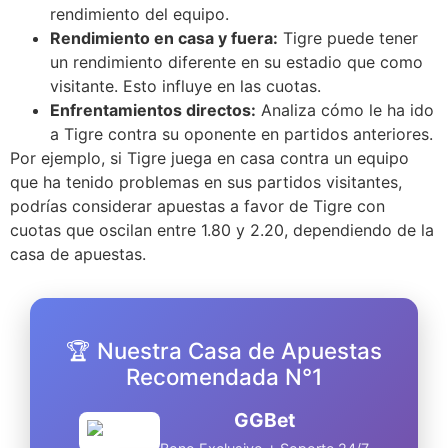
rendimiento del equipo.
Rendimiento en casa y fuera:
Tigre puede tener
un rendimiento diferente en su estadio que como
visitante. Esto influye en las cuotas.
Enfrentamientos directos:
Analiza cómo le ha ido
a Tigre contra su oponente en partidos anteriores.
Por ejemplo, si Tigre juega en casa contra un equipo
que ha tenido problemas en sus partidos visitantes,
podrías considerar apuestas a favor de Tigre con
cuotas que oscilan entre 1.80 y 2.20, dependiendo de la
casa de apuestas.
🏆 Nuestra Casa de Apuestas
Recomendada N°1
GGBet