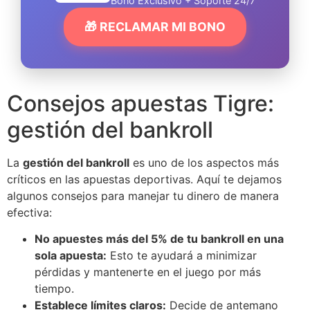
Bono Exclusivo + Soporte 24/7
🎁 RECLAMAR MI BONO
Consejos apuestas Tigre:
gestión del bankroll
La
gestión del bankroll
es uno de los aspectos más
críticos en las apuestas deportivas. Aquí te dejamos
algunos consejos para manejar tu dinero de manera
efectiva:
No apuestes más del 5% de tu bankroll en una
sola apuesta:
Esto te ayudará a minimizar
pérdidas y mantenerte en el juego por más
tiempo.
Establece límites claros:
Decide de antemano