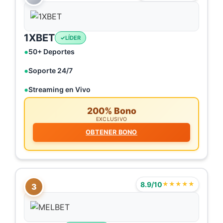
1XBET
LÍDER
50+ Deportes
Soporte 24/7
Streaming en Vivo
200% Bono
EXCLUSIVO
OBTENER BONO
8.9/10
★★★★★
3