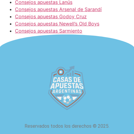
Consejos apuestas Lanús
Consejos apuestas Arsenal de Sarandí
Consejos apuestas Godoy Cruz
Consejos apuestas Newell’s Old Boys
Consejos apuestas Sarmiento
Reservados todos los derechos
©
2025.