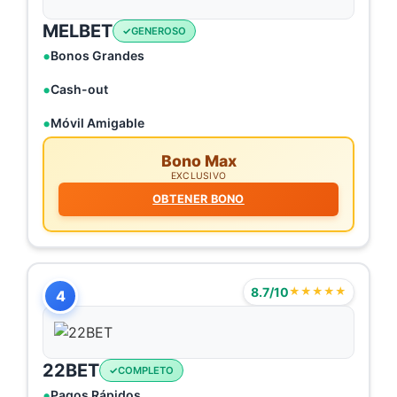
MELBET
GENEROSO
Bonos Grandes
Cash-out
Móvil Amigable
Bono Max
EXCLUSIVO
OBTENER BONO
8.7/10
★★★★★
4
22BET
COMPLETO
Pagos Rápidos