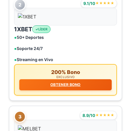
9.1/10
★★★★★
2
1XBET
LÍDER
50+ Deportes
Soporte 24/7
Streaming en Vivo
200% Bono
EXCLUSIVO
OBTENER BONO
8.9/10
★★★★★
3