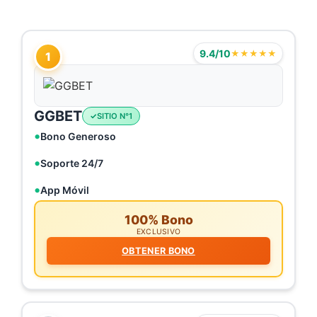
9.4/10
★★★★★
1
GGBET
SITIO N°1
Bono Generoso
Soporte 24/7
App Móvil
100% Bono
EXCLUSIVO
OBTENER BONO