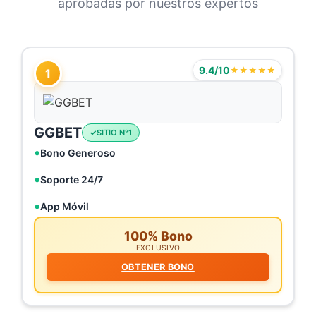
aprobadas por nuestros expertos
9.4/10
★★★★★
1
GGBET
SITIO N°1
Bono Generoso
Soporte 24/7
App Móvil
100% Bono
EXCLUSIVO
OBTENER BONO