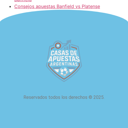
Consejos apuestas Banfield vs Platense
Reservados todos los derechos
©
2025.