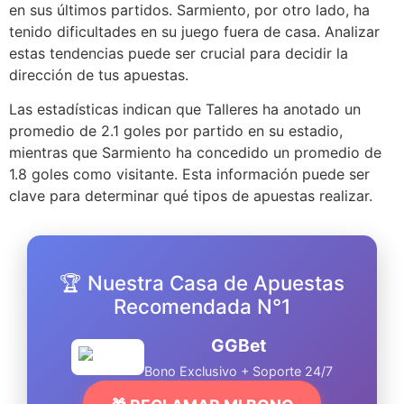
en sus últimos partidos. Sarmiento, por otro lado, ha
tenido dificultades en su juego fuera de casa. Analizar
estas tendencias puede ser crucial para decidir la
dirección de tus apuestas.
Las estadísticas indican que Talleres ha anotado un
promedio de 2.1 goles por partido en su estadio,
mientras que Sarmiento ha concedido un promedio de
1.8 goles como visitante. Esta información puede ser
clave para determinar qué tipos de apuestas realizar.
🏆 Nuestra Casa de Apuestas
Recomendada N°1
GGBet
Bono Exclusivo + Soporte 24/7