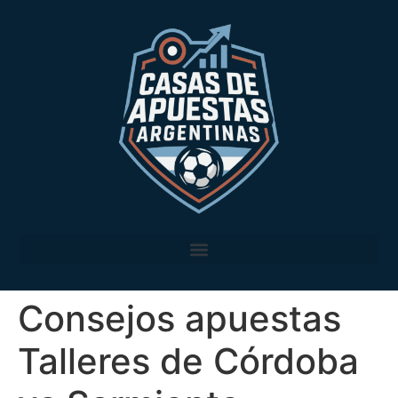
Consejos apuestas
Talleres de Córdoba