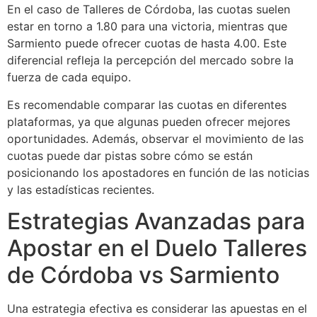
En el caso de Talleres de Córdoba, las cuotas suelen
estar en torno a 1.80 para una victoria, mientras que
Sarmiento puede ofrecer cuotas de hasta 4.00. Este
diferencial refleja la percepción del mercado sobre la
fuerza de cada equipo.
Es recomendable comparar las cuotas en diferentes
plataformas, ya que algunas pueden ofrecer mejores
oportunidades. Además, observar el movimiento de las
cuotas puede dar pistas sobre cómo se están
posicionando los apostadores en función de las noticias
y las estadísticas recientes.
Estrategias Avanzadas para
Apostar en el Duelo Talleres
de Córdoba vs Sarmiento
Una estrategia efectiva es considerar las apuestas en el