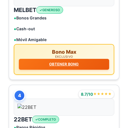
MELBET
GENEROSO
Bonos Grandes
Cash-out
Móvil Amigable
Bono Max
EXCLUSIVO
OBTENER BONO
8.7/10
★★★★★
4
22BET
COMPLETO
Pagos Rápidos