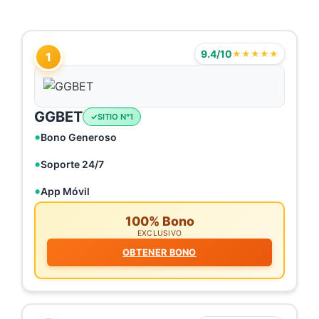
9.4/10
★★★★★
1
GGBET
SITIO N°1
Bono Generoso
Soporte 24/7
App Móvil
100% Bono
EXCLUSIVO
OBTENER BONO