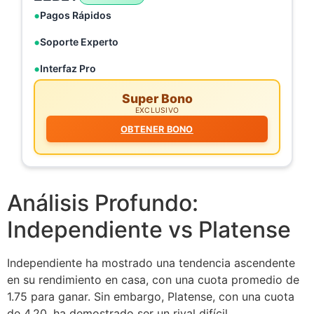
Pagos Rápidos
Soporte Experto
Interfaz Pro
Super Bono
EXCLUSIVO
OBTENER BONO
Análisis Profundo:
Independiente vs Platense
Independiente ha mostrado una tendencia ascendente
en su rendimiento en casa, con una cuota promedio de
1.75 para ganar. Sin embargo, Platense, con una cuota
de 4.20, ha demostrado ser un rival difícil,