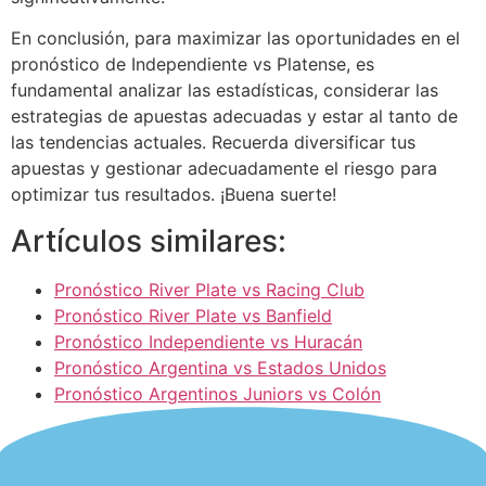
En conclusión, para maximizar las oportunidades en el
pronóstico de Independiente vs Platense, es
fundamental analizar las estadísticas, considerar las
estrategias de apuestas adecuadas y estar al tanto de
las tendencias actuales. Recuerda diversificar tus
apuestas y gestionar adecuadamente el riesgo para
optimizar tus resultados. ¡Buena suerte!
Artículos similares:
Pronóstico River Plate vs Racing Club
Pronóstico River Plate vs Banfield
Pronóstico Independiente vs Huracán
Pronóstico Argentina vs Estados Unidos
Pronóstico Argentinos Juniors vs Colón