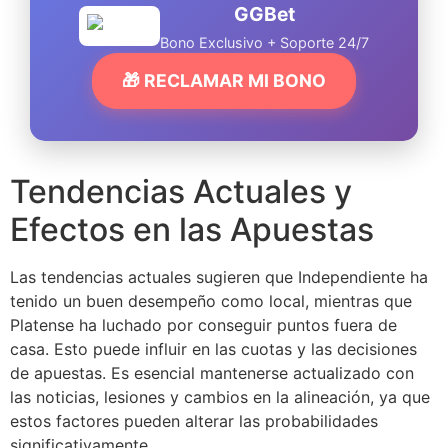
GGBet
Bono Exclusivo + Soporte 24/7
🎁 RECLAMAR MI BONO
Tendencias Actuales y
Efectos en las Apuestas
Las tendencias actuales sugieren que Independiente ha
tenido un buen desempeño como local, mientras que
Platense ha luchado por conseguir puntos fuera de
casa. Esto puede influir en las cuotas y las decisiones
de apuestas. Es esencial mantenerse actualizado con
las noticias, lesiones y cambios en la alineación, ya que
estos factores pueden alterar las probabilidades
significativamente.