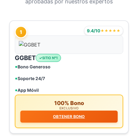
aprobadas por nuestros expertos
9.4/10
★★★★★
1
GGBET
SITIO N°1
Bono Generoso
Soporte 24/7
App Móvil
100% Bono
EXCLUSIVO
OBTENER BONO