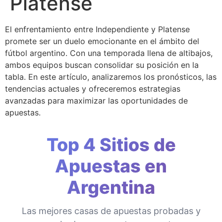
Platense
El enfrentamiento entre Independiente y Platense
promete ser un duelo emocionante en el ámbito del
fútbol argentino. Con una temporada llena de altibajos,
ambos equipos buscan consolidar su posición en la
tabla. En este artículo, analizaremos los pronósticos, las
tendencias actuales y ofreceremos estrategias
avanzadas para maximizar las oportunidades de
apuestas.
Top 4 Sitios de
Apuestas en
Argentina
Las mejores casas de apuestas probadas y