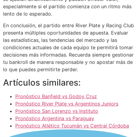
especialmente si el partido comienza con un ritmo más
lento de lo esperado.
En conclusión, el partido entre River Plate y Racing Club
presenta múltiples oportunidades de apuesta. Evaluar
las estadísticas, las tendencias del mercado y las
condiciones actuales de cada equipo te permitirá tomar
decisiones más informadas. Recuerda siempre gestionar
tu bankroll de manera responsable y no apostar más de
lo que puedes permitirte perder.
Artículos similares:
Pronóstico Banfield vs Godoy Cruz
Pronóstico River Plate vs Argentinos Juniors
Pronóstico San Lorenzo vs Instituto
Pronóstico Argentina vs Paraguay
Pronóstico Atlético Tucumán vs Central Córdoba