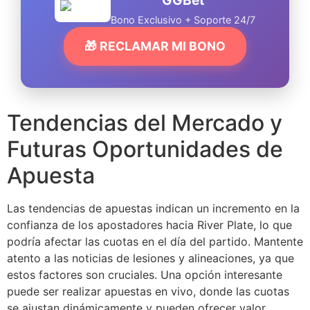
Bono Exclusivo + Soporte 24/7
🎁 RECLAMAR MI BONO
Tendencias del Mercado y
Futuras Oportunidades de
Apuesta
Las tendencias de apuestas indican un incremento en la
confianza de los apostadores hacia River Plate, lo que
podría afectar las cuotas en el día del partido. Mantente
atento a las noticias de lesiones y alineaciones, ya que
estos factores son cruciales. Una opción interesante
puede ser realizar apuestas en vivo, donde las cuotas
se ajustan dinámicamente y pueden ofrecer valor,