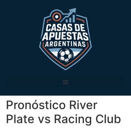
Pronóstico River
Plate vs Racing Club