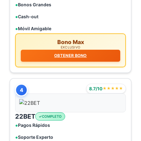
Bonos Grandes
Cash-out
Móvil Amigable
Bono Max
EXCLUSIVO
OBTENER BONO
8.7/10
★★★★★
4
22BET
COMPLETO
Pagos Rápidos
Soporte Experto