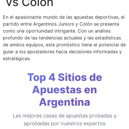
vs Colón
En el apasionante mundo de las apuestas deportivas, el
partido entre Argentinos Juniors y Colón se presenta
como una oportunidad intrigante. Con un análisis
profundo de las tendencias actuales y las estadísticas
de ambos equipos, este pronóstico tiene el potencial de
guiar a los apostadores hacia decisiones informadas y
estratégicas.
Top 4 Sitios de
Apuestas en
Argentina
Las mejores casas de apuestas probadas y
aprobadas por nuestros expertos