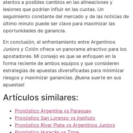
atentos a posibles cambios en las alineaciones y
lesiones que podrían influir en las cuotas. Un
seguimiento constante del mercado y de las noticias de
último minuto puede ser clave para maximizar las
oportunidades de ganancia.
En conclusión, el enfrentamiento entre Argentinos
Juniors y Colón ofrece un panorama atractivo para los
apostadores. Mi consejo es que se enfoquen en la
forma reciente de ambos equipos y que consideren
estrategias de apuestas diversificadas para minimizar
riesgos y maximizar ganancias. ¡Buena suerte en sus
apuestas!
Artículos similares:
Pronóstico Argentina vs Paraguay
Pronóstico San Lorenzo vs Instituto
Pronóstico River Plate vs Argentinos Juniors
Pronóstico Huracán vs Tigre