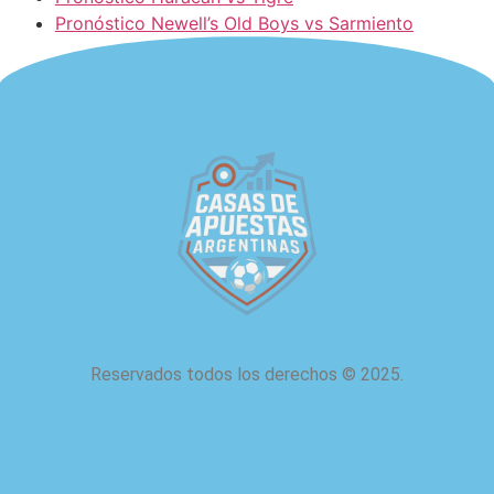
Pronóstico Newell’s Old Boys vs Sarmiento
Reservados todos los derechos
©
2025.