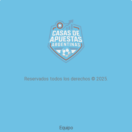
Reservados todos los derechos
©
2025.
acerca de nosotros
Equipo