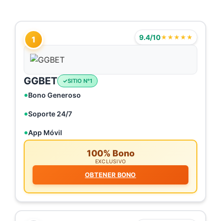
9.4/10
★★★★★
1
GGBET
SITIO N°1
Bono Generoso
Soporte 24/7
App Móvil
100% Bono
EXCLUSIVO
OBTENER BONO