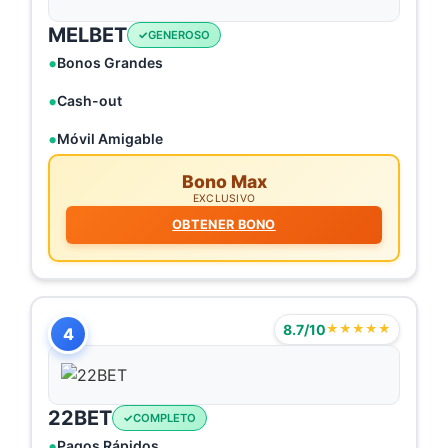
MELBET
GENEROSO
Bonos Grandes
Cash-out
Móvil Amigable
Bono Max
EXCLUSIVO
OBTENER BONO
8.7/10
★★★★★
4
22BET
COMPLETO
Pagos Rápidos