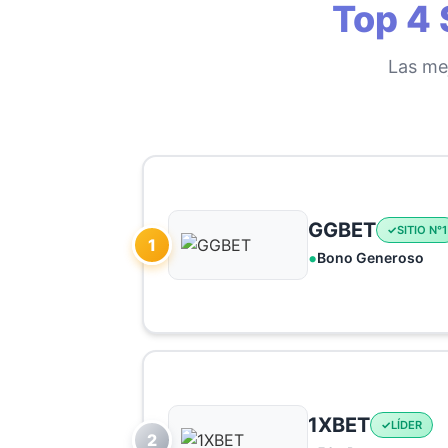
Top 4 
Las me
GGBET
SITIO N°1
1
Bono Generoso
1XBET
LÍDER
2