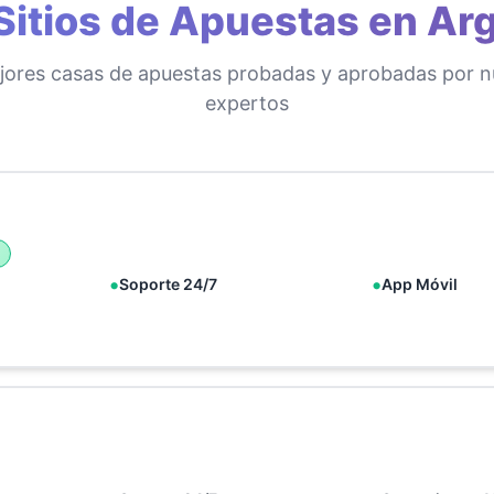
Sitios de Apuestas en Ar
jores casas de apuestas probadas y aprobadas por n
expertos
Soporte 24/7
App Móvil