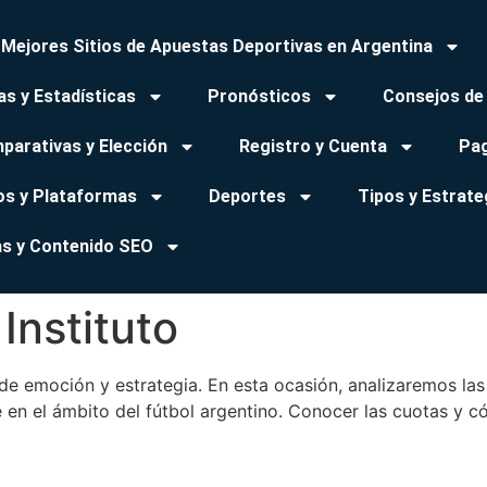
 Mejores Sitios de Apuestas Deportivas en Argentina
as y Estadísticas
Pronósticos
Consejos de
parativas y Elección
Registro y Cuenta
Pag
ios y Plataformas
Deportes
Tipos y Estrate
as y Contenido SEO
Instituto
de emoción y estrategia. En esta ocasión, analizaremos la
en el ámbito del fútbol argentino. Conocer las cuotas y c