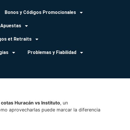
Bonos y Códigos Promocionales
 Apuestas
os et Retraits
gias
Problemas y Fiabilidad
s
cotas Huracán vs Instituto
, un
ómo aprovecharlas puede marcar la diferencia