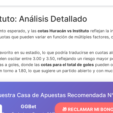
uto: Análisis Detallado
ento esperado, y las
cotas Huracán vs Instituto
reflejan la 
otas que pueden variar en función de múltiples factores, c
orito en su estadio, lo que podría traducirse en cuotas al
elen oscilar entre 3.00 y 3.50, reflejando un riesgo mayor p
as a goles, donde las
cotas para el total de goles
pueden of
n torno a 1.80, lo que sugiere un partido abierto y con mu
uestra Casa de Apuestas Recomendada N
GGBet
🎁 RECLAMAR MI BON