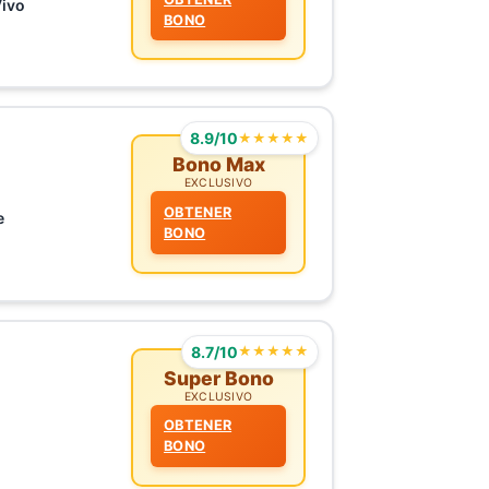
Vivo
BONO
8.9/10
★★★★★
Bono Max
EXCLUSIVO
OBTENER
e
BONO
8.7/10
★★★★★
Super Bono
EXCLUSIVO
OBTENER
BONO