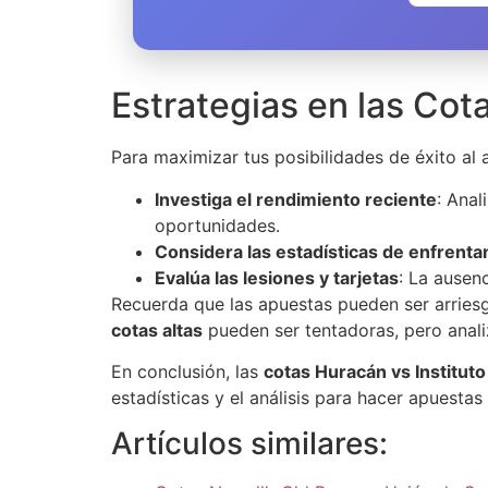
Estrategias en las Cot
Para maximizar tus posibilidades de éxito al 
Investiga el rendimiento reciente
: Anal
oportunidades.
Considera las estadísticas de enfrenta
Evalúa las lesiones y tarjetas
: La ausen
Recuerda que las apuestas pueden ser arries
cotas altas
pueden ser tentadoras, pero analiz
En conclusión, las
cotas Huracán vs Instituto
estadísticas y el análisis para hacer apuesta
Artículos similares: