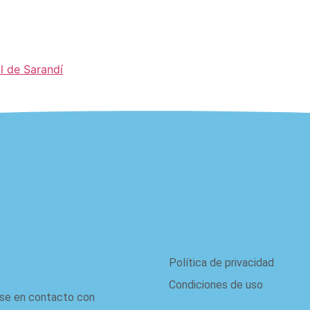
l de Sarandí
erca de
Legal
sotros
Política de privacidad
o
Condiciones de uso
se en contacto con