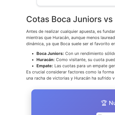
Cotas Boca Juniors vs 
Antes de realizar cualquier apuesta, es fund
mientras que Huracán, aunque menos laureado,
dinámica, ya que Boca suele ser el favorito e
Boca Juniors:
Con un rendimiento sólido
Huracán:
Como visitante, su cuota puede
Empate:
Las cuotas para un empate gene
Es crucial considerar factores como la forma 
una racha de victorias y Huracán ha sufrido va
🏆 N