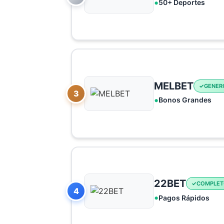
50+ Deportes
MELBET
GENER
3
Bonos Grandes
22BET
COMPLE
4
Pagos Rápidos