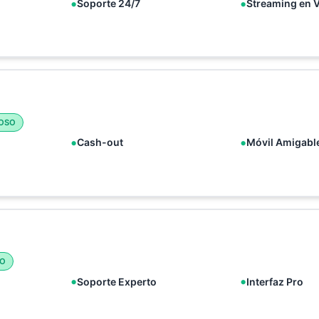
Soporte 24/7
Streaming en 
OSO
Cash-out
Móvil Amigabl
TO
Soporte Experto
Interfaz Pro