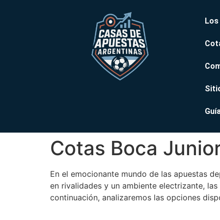
Los
Cot
Com
Sit
Guí
Cotas Boca Junio
En el emocionante mundo de las apuestas depo
en rivalidades y un ambiente electrizante, las
continuación, analizaremos las opciones disp