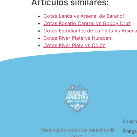
Artículos similares:
Cotas Lanús vs Arsenal de Sarandí
Cotas Rosario Central vs Godoy Cruz
Cotas Estudiantes de La Plata vs Arsena
Cotas River Plate vs Huracán
Cotas River Plate vs Colón
ac
no
Equip
Reservados todos los derechos
©
Pónga