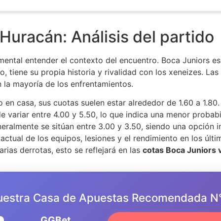
Huracán: Análisis del partido
amental entender el contexto del encuentro. Boca Juniors e
 tiene su propia historia y rivalidad con los xeneizes. Las
n la mayoría de los enfrentamientos.
 en casa, sus cuotas suelen estar alrededor de 1.60 a 1.80.
 variar entre 4.00 y 5.50, lo que indica una menor probabil
ralmente se sitúan entre 3.00 y 3.50, siendo una opción in
actual de los equipos, lesiones y el rendimiento en los últi
rias derrotas, esto se reflejará en las
cotas Boca Juniors 
uestra Casa de Apuestas Recomendada N
GGBet