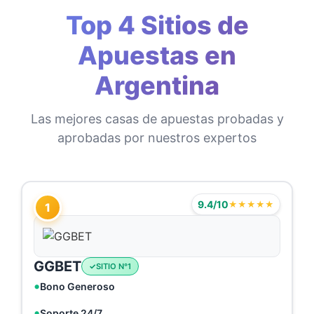
Top 4 Sitios de
Apuestas en
Argentina
Las mejores casas de apuestas probadas y
aprobadas por nuestros expertos
9.4/10
★★★★★
1
GGBET
SITIO N°1
Bono Generoso
Soporte 24/7