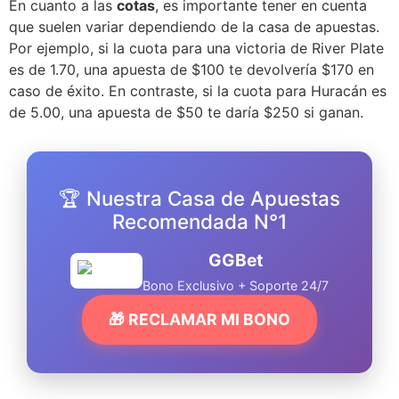
En cuanto a las
cotas
, es importante tener en cuenta
que suelen variar dependiendo de la casa de apuestas.
Por ejemplo, si la cuota para una victoria de River Plate
es de 1.70, una apuesta de $100 te devolvería $170 en
caso de éxito. En contraste, si la cuota para Huracán es
de 5.00, una apuesta de $50 te daría $250 si ganan.
🏆 Nuestra Casa de Apuestas
Recomendada N°1
GGBet
Bono Exclusivo + Soporte 24/7
🎁 RECLAMAR MI BONO