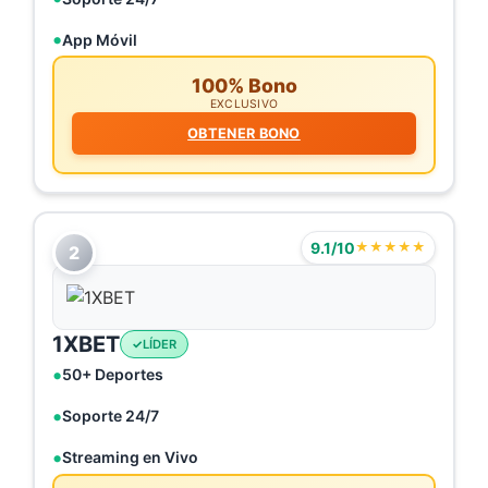
App Móvil
100% Bono
EXCLUSIVO
OBTENER BONO
9.1/10
★★★★★
2
1XBET
LÍDER
50+ Deportes
Soporte 24/7
Streaming en Vivo