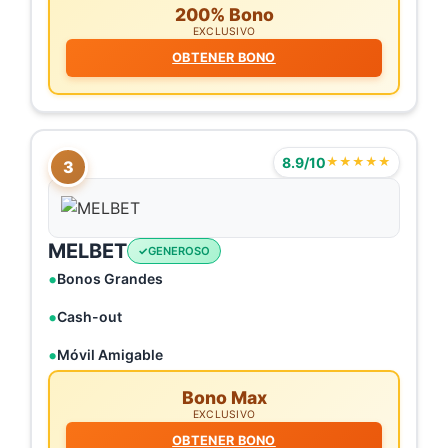
200% Bono
EXCLUSIVO
OBTENER BONO
8.9/10
★★★★★
3
MELBET
GENEROSO
Bonos Grandes
Cash-out
Móvil Amigable
Bono Max
EXCLUSIVO
OBTENER BONO