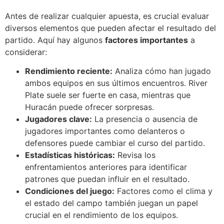
Antes de realizar cualquier apuesta, es crucial evaluar
diversos elementos que pueden afectar el resultado del
partido. Aquí hay algunos
factores importantes
a
considerar:
Rendimiento reciente:
Analiza cómo han jugado
ambos equipos en sus últimos encuentros. River
Plate suele ser fuerte en casa, mientras que
Huracán puede ofrecer sorpresas.
Jugadores clave:
La presencia o ausencia de
jugadores importantes como delanteros o
defensores puede cambiar el curso del partido.
Estadísticas históricas:
Revisa los
enfrentamientos anteriores para identificar
patrones que puedan influir en el resultado.
Condiciones del juego:
Factores como el clima y
el estado del campo también juegan un papel
crucial en el rendimiento de los equipos.