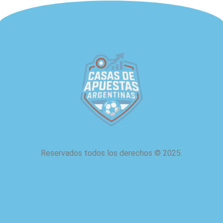
Reservados todos los derechos
©
2025.
acerca de nosotros