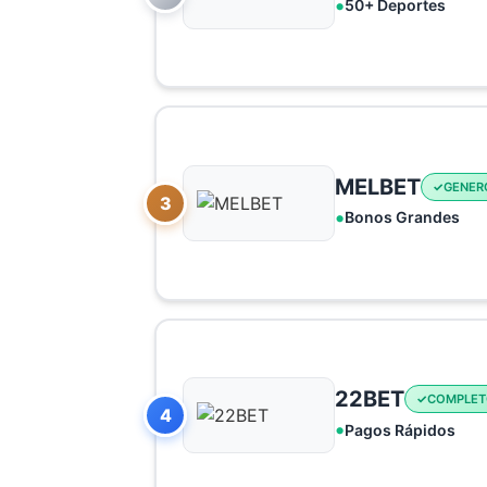
50+ Deportes
MELBET
GENER
3
Bonos Grandes
22BET
COMPLE
4
Pagos Rápidos