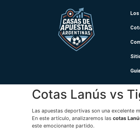
Los
Cot
Com
Sit
Guí
Cotas Lanús vs Ti
Las apuestas deportivas son una excelente ma
En este artículo, analizaremos las
cotas Lanú
este emocionante partido.