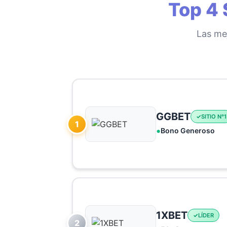
Top 4 
Las me
GGBET
SITIO N°1
1
Bono Generoso
1XBET
LÍDER
2