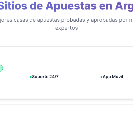
Sitios de Apuestas en Ar
jores casas de apuestas probadas y aprobadas por n
expertos
Soporte 24/7
App Móvil