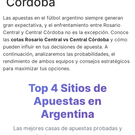
Córdoba
Las apuestas en el fútbol argentino siempre generan
gran expectativa, y el enfrentamiento entre Rosario
Central y Central Córdoba no es la excepción. Conoce
las
cotas Rosario Central vs Central Córdoba
y cómo
pueden influir en tus decisiones de apuesta. A
continuación, analizaremos las probabilidades, el
rendimiento de ambos equipos y consejos estratégicos
para maximizar tus opciones.
Top 4 Sitios de
Apuestas en
Argentina
Las mejores casas de apuestas probadas y