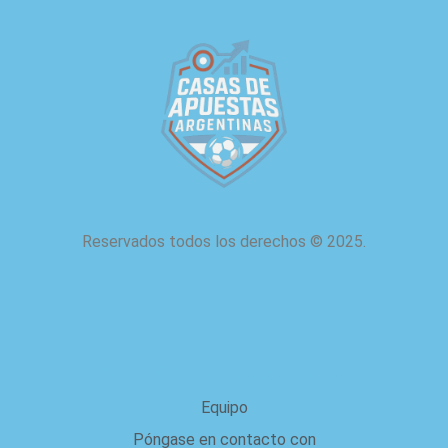
Reservados todos los derechos
©
2025.
acerca de nosotros
Equipo
Póngase en contacto con