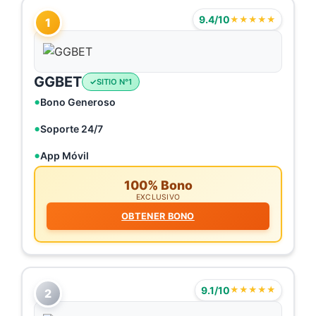
9.4/10
★★★★★
1
GGBET
SITIO N°1
Bono Generoso
Soporte 24/7
App Móvil
100% Bono
EXCLUSIVO
OBTENER BONO
9.1/10
★★★★★
2