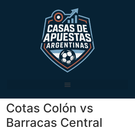
Cotas Colón vs
Barracas Central