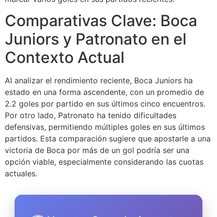
Comparativas Clave: Boca
Juniors y Patronato en el
Contexto Actual
Al analizar el rendimiento reciente, Boca Juniors ha
estado en una forma ascendente, con un promedio de
2.2 goles por partido en sus últimos cinco encuentros.
Por otro lado, Patronato ha tenido dificultades
defensivas, permitiendo múltiples goles en sus últimos
partidos. Esta comparación sugiere que apostarle a una
victoria de Boca por más de un gol podría ser una
opción viable, especialmente considerando las cuotas
actuales.