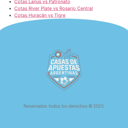
Cotas Lanús vs Patronato
Cotas River Plate vs Rosario Central
Cotas Huracán vs Tigre
Reservados todos los derechos
©
2025.