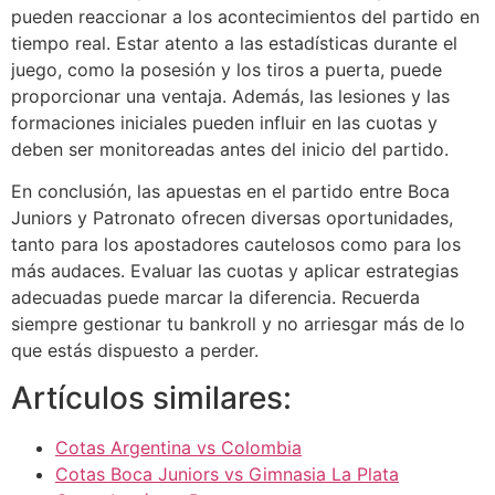
pueden reaccionar a los acontecimientos del partido en
tiempo real. Estar atento a las estadísticas durante el
juego, como la posesión y los tiros a puerta, puede
proporcionar una ventaja. Además, las lesiones y las
formaciones iniciales pueden influir en las cuotas y
deben ser monitoreadas antes del inicio del partido.
En conclusión, las apuestas en el partido entre Boca
Juniors y Patronato ofrecen diversas oportunidades,
tanto para los apostadores cautelosos como para los
más audaces. Evaluar las cuotas y aplicar estrategias
adecuadas puede marcar la diferencia. Recuerda
siempre gestionar tu bankroll y no arriesgar más de lo
que estás dispuesto a perder.
Artículos similares:
Cotas Argentina vs Colombia
Cotas Boca Juniors vs Gimnasia La Plata