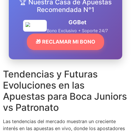
🏆 Nuestra Casa de Apuestas
Recomendada N°1
GGBet
Bono Exclusivo + Soporte 24/7
🎁 RECLAMAR MI BONO
Tendencias y Futuras
Evoluciones en las
Apuestas para Boca Juniors
vs Patronato
Las tendencias del mercado muestran un creciente
interés en las apuestas en vivo, donde los apostadores