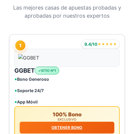
Las mejores casas de apuestas probadas y
aprobadas por nuestros expertos
9.4/10
★★★★★
1
GGBET
SITIO N°1
Bono Generoso
Soporte 24/7
App Móvil
100% Bono
EXCLUSIVO
OBTENER BONO