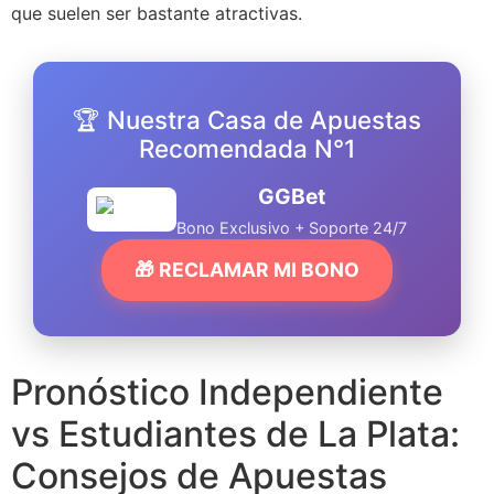
que suelen ser bastante atractivas.
🏆 Nuestra Casa de Apuestas
Recomendada N°1
GGBet
Bono Exclusivo + Soporte 24/7
🎁 RECLAMAR MI BONO
Pronóstico Independiente
vs Estudiantes de La Plata:
Consejos de Apuestas