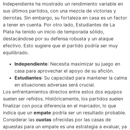
Independiente ha mostrado un rendimiento variable en
sus últimos partidos, con una mezcla de victorias y
derrotas. Sin embargo, su fortaleza en casa es un factor
a tener en cuenta. Por otro lado, Estudiantes de La
Plata ha tenido un inicio de temporada sólido,
destacándose por su defensa robusta y un ataque
efectivo. Esto sugiere que el partido podría ser muy
equilibrado.
Independiente
: Necesita maximizar su juego en
casa para aprovechar el apoyo de su afición.
Estudiantes
: Su capacidad para mantener la calma
en situaciones adversas será crucial.
Los enfrentamientos directos entre estos dos equipos
suelen ser reñidos. Históricamente, los partidos suelen
finalizar con poca diferencia en el marcador, lo que
indica que un
empate
podría ser un resultado probable.
Considerar las
cuotas
ofrecidas por las casas de
apuestas para un empate es una estrategia a evaluar, ya