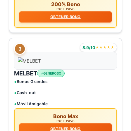
200% Bono
EXCLUSIVO
OBTENER BONO
8.9/10
★★★★★
3
MELBET
GENEROSO
Bonos Grandes
Cash-out
Móvil Amigable
Bono Max
EXCLUSIVO
OBTENER BONO