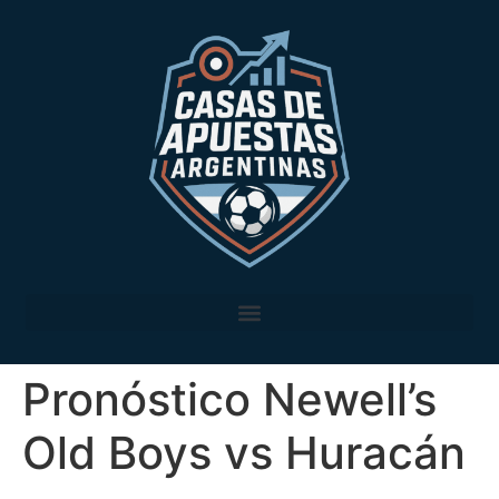
Pronóstico Newell’s
Old Boys vs Huracán