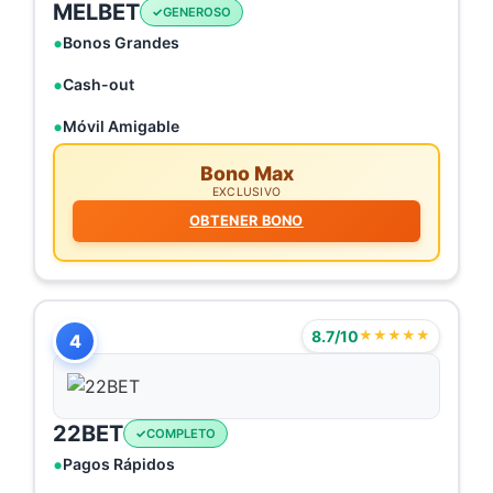
MELBET
GENEROSO
Bonos Grandes
Cash-out
Móvil Amigable
Bono Max
EXCLUSIVO
OBTENER BONO
8.7/10
★★★★★
4
22BET
COMPLETO
Pagos Rápidos