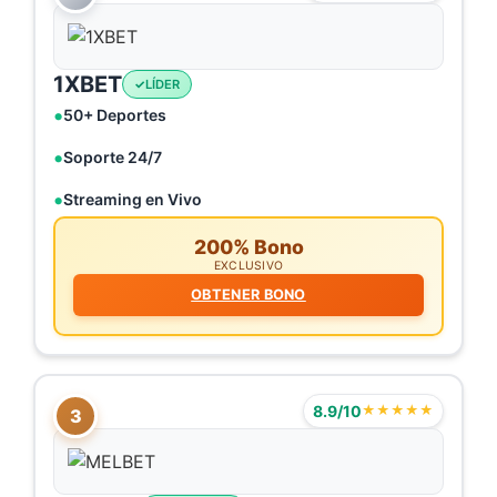
1XBET
LÍDER
50+ Deportes
Soporte 24/7
Streaming en Vivo
200% Bono
EXCLUSIVO
OBTENER BONO
8.9/10
★★★★★
3