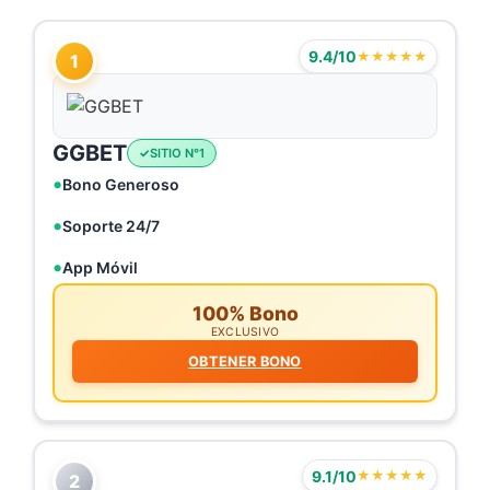
9.4/10
★★★★★
1
GGBET
SITIO N°1
Bono Generoso
Soporte 24/7
App Móvil
100% Bono
EXCLUSIVO
OBTENER BONO
9.1/10
★★★★★
2