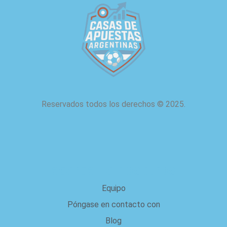
Reservados todos los derechos
©
2025.
acerca de nosotros
Equipo
Póngase en contacto con
Blog