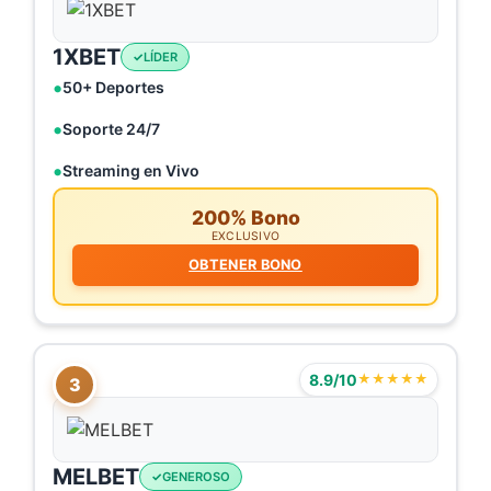
1XBET
LÍDER
50+ Deportes
Soporte 24/7
Streaming en Vivo
200% Bono
EXCLUSIVO
OBTENER BONO
8.9/10
★★★★★
3
MELBET
GENEROSO