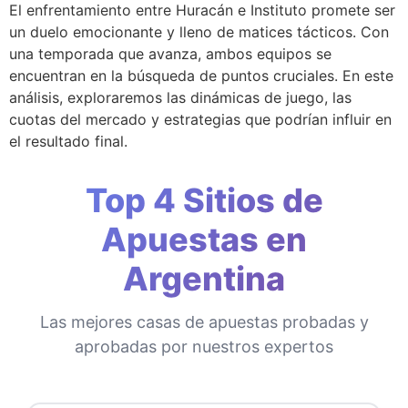
El enfrentamiento entre Huracán e Instituto promete ser
un duelo emocionante y lleno de matices tácticos. Con
una temporada que avanza, ambos equipos se
encuentran en la búsqueda de puntos cruciales. En este
análisis, exploraremos las dinámicas de juego, las
cuotas del mercado y estrategias que podrían influir en
el resultado final.
Top 4 Sitios de
Apuestas en
Argentina
Las mejores casas de apuestas probadas y
aprobadas por nuestros expertos