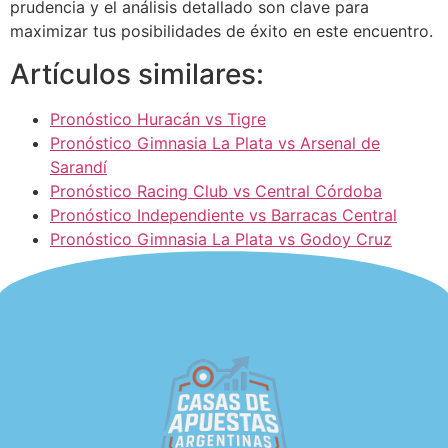
prudencia y el análisis detallado son clave para
maximizar tus posibilidades de éxito en este encuentro.
Artículos similares:
Pronóstico Huracán vs Tigre
Pronóstico Gimnasia La Plata vs Arsenal de
Sarandí
Pronóstico Racing Club vs Central Córdoba
Pronóstico Independiente vs Barracas Central
Pronóstico Gimnasia La Plata vs Godoy Cruz