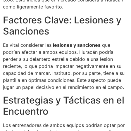
como ligeramente favorito.
Factores Clave: Lesiones y
Sanciones
Es vital considerar las
lesiones y sanciones
que
podrían afectar a ambos equipos. Huracán podría
perder a su delantero estrella debido a una lesión
reciente, lo que podría impactar negativamente en su
capacidad de marcar. Instituto, por su parte, tiene a su
plantilla en óptimas condiciones. Este aspecto puede
jugar un papel decisivo en el rendimiento en el campo.
Estrategias y Tácticas en el
Encuentro
Los entrenadores de ambos equipos podrían optar por