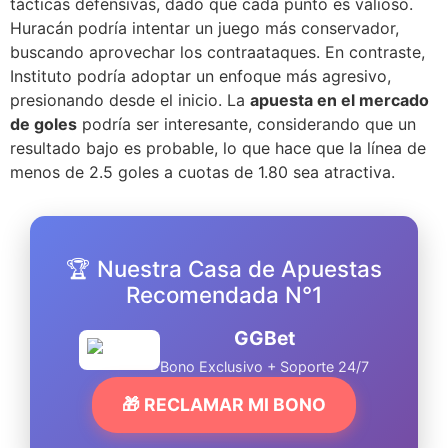
tácticas defensivas, dado que cada punto es valioso.
Huracán podría intentar un juego más conservador,
buscando aprovechar los contraataques. En contraste,
Instituto podría adoptar un enfoque más agresivo,
presionando desde el inicio. La
apuesta en el mercado
de goles
podría ser interesante, considerando que un
resultado bajo es probable, lo que hace que la línea de
menos de 2.5 goles a cuotas de 1.80 sea atractiva.
🏆 Nuestra Casa de Apuestas
Recomendada N°1
GGBet
Bono Exclusivo + Soporte 24/7
🎁 RECLAMAR MI BONO