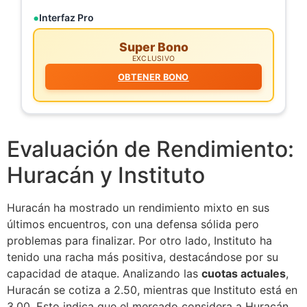
Interfaz Pro
Super Bono
EXCLUSIVO
OBTENER BONO
Evaluación de Rendimiento:
Huracán y Instituto
Huracán ha mostrado un rendimiento mixto en sus
últimos encuentros, con una defensa sólida pero
problemas para finalizar. Por otro lado, Instituto ha
tenido una racha más positiva, destacándose por su
capacidad de ataque. Analizando las
cuotas actuales
,
Huracán se cotiza a 2.50, mientras que Instituto está en
3.00. Esto indica que el mercado considera a Huracán