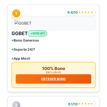
9.4/10
★★★★★
1
GGBET
SITIO N°1
Bono Generoso
Soporte 24/7
App Móvil
100% Bono
EXCLUSIVO
OBTENER BONO
9.1/10
★★★★★
2