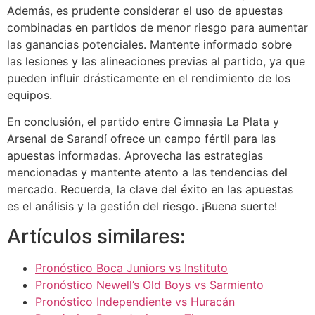
Además, es prudente considerar el uso de apuestas
combinadas en partidos de menor riesgo para aumentar
las ganancias potenciales. Mantente informado sobre
las lesiones y las alineaciones previas al partido, ya que
pueden influir drásticamente en el rendimiento de los
equipos.
En conclusión, el partido entre Gimnasia La Plata y
Arsenal de Sarandí ofrece un campo fértil para las
apuestas informadas. Aprovecha las estrategias
mencionadas y mantente atento a las tendencias del
mercado. Recuerda, la clave del éxito en las apuestas
es el análisis y la gestión del riesgo. ¡Buena suerte!
Artículos similares:
Pronóstico Boca Juniors vs Instituto
Pronóstico Newell’s Old Boys vs Sarmiento
Pronóstico Independiente vs Huracán