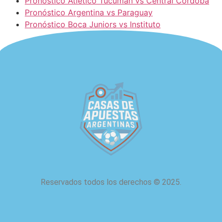
Pronóstico Atlético Tucumán vs Central Córdoba
Pronóstico Argentina vs Paraguay
Pronóstico Boca Juniors vs Instituto
Reservados todos los derechos
©
2025.