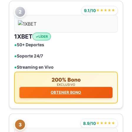
9.1/10
★★★★★
2
1XBET
LÍDER
50+ Deportes
Soporte 24/7
Streaming en Vivo
200% Bono
EXCLUSIVO
OBTENER BONO
8.9/10
★★★★★
3