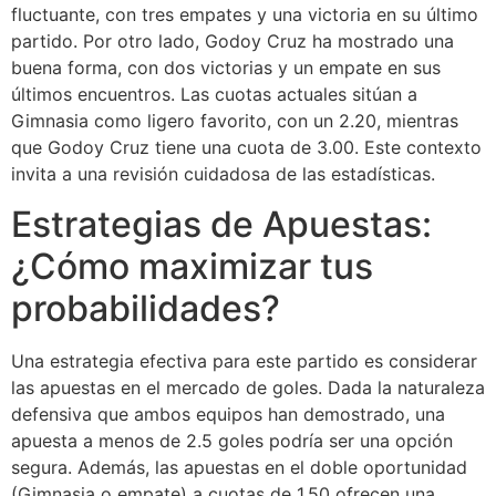
fluctuante, con tres empates y una victoria en su último
partido. Por otro lado, Godoy Cruz ha mostrado una
buena forma, con dos victorias y un empate en sus
últimos encuentros. Las cuotas actuales sitúan a
Gimnasia como ligero favorito, con un 2.20, mientras
que Godoy Cruz tiene una cuota de 3.00. Este contexto
invita a una revisión cuidadosa de las estadísticas.
Estrategias de Apuestas:
¿Cómo maximizar tus
probabilidades?
Una estrategia efectiva para este partido es considerar
las apuestas en el mercado de goles. Dada la naturaleza
defensiva que ambos equipos han demostrado, una
apuesta a menos de 2.5 goles podría ser una opción
segura. Además, las apuestas en el doble oportunidad
(Gimnasia o empate) a cuotas de 1.50 ofrecen una