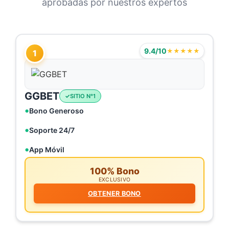
aprobadas por nuestros expertos
9.4/10
★★★★★
1
GGBET
SITIO N°1
Bono Generoso
Soporte 24/7
App Móvil
100% Bono
EXCLUSIVO
OBTENER BONO