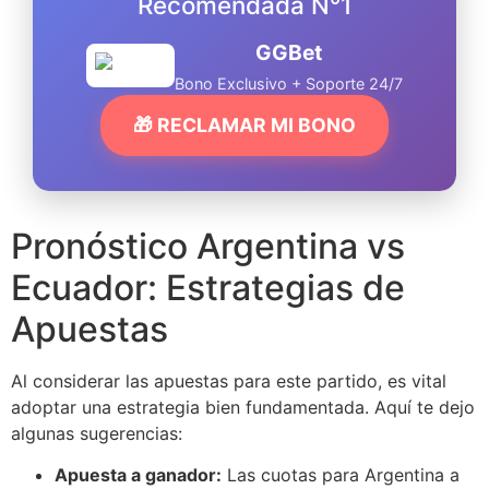
Recomendada N°1
GGBet
Bono Exclusivo + Soporte 24/7
🎁 RECLAMAR MI BONO
Pronóstico Argentina vs
Ecuador: Estrategias de
Apuestas
Al considerar las apuestas para este partido, es vital
adoptar una estrategia bien fundamentada. Aquí te dejo
algunas sugerencias:
Apuesta a ganador:
Las cuotas para Argentina a