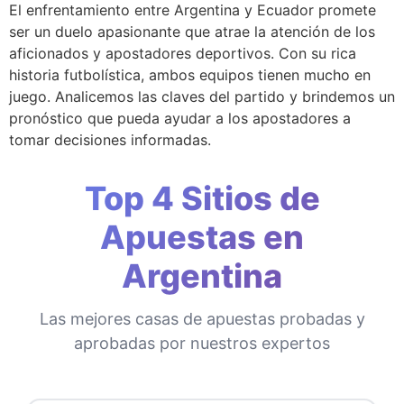
El enfrentamiento entre Argentina y Ecuador promete
ser un duelo apasionante que atrae la atención de los
aficionados y apostadores deportivos. Con su rica
historia futbolística, ambos equipos tienen mucho en
juego. Analicemos las claves del partido y brindemos un
pronóstico que pueda ayudar a los apostadores a
tomar decisiones informadas.
Top 4 Sitios de
Apuestas en
Argentina
Las mejores casas de apuestas probadas y
aprobadas por nuestros expertos