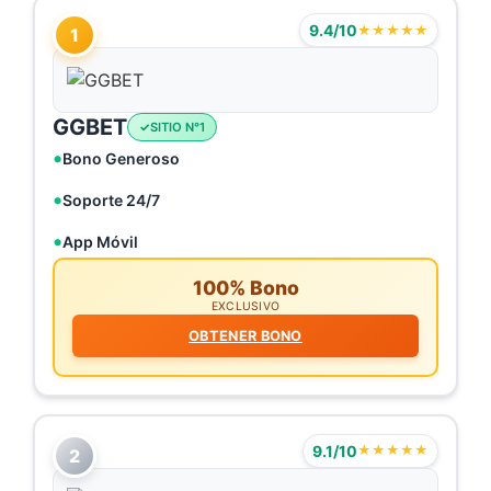
9.4/10
★★★★★
1
GGBET
SITIO N°1
Bono Generoso
Soporte 24/7
App Móvil
100% Bono
EXCLUSIVO
OBTENER BONO
9.1/10
★★★★★
2