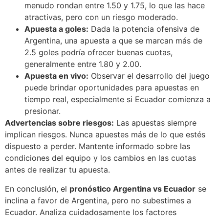
menudo rondan entre 1.50 y 1.75, lo que las hace
atractivas, pero con un riesgo moderado.
Apuesta a goles:
Dada la potencia ofensiva de
Argentina, una apuesta a que se marcan más de
2.5 goles podría ofrecer buenas cuotas,
generalmente entre 1.80 y 2.00.
Apuesta en vivo:
Observar el desarrollo del juego
puede brindar oportunidades para apuestas en
tiempo real, especialmente si Ecuador comienza a
presionar.
Advertencias sobre riesgos:
Las apuestas siempre
implican riesgos. Nunca apuestes más de lo que estés
dispuesto a perder. Mantente informado sobre las
condiciones del equipo y los cambios en las cuotas
antes de realizar tu apuesta.
En conclusión, el
pronóstico Argentina vs Ecuador
se
inclina a favor de Argentina, pero no subestimes a
Ecuador. Analiza cuidadosamente los factores