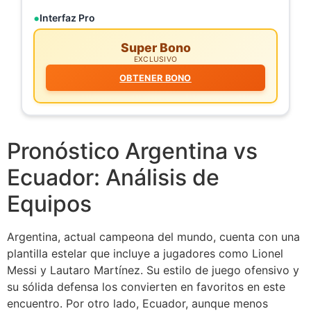
Interfaz Pro
Super Bono
EXCLUSIVO
OBTENER BONO
Pronóstico Argentina vs
Ecuador: Análisis de
Equipos
Argentina, actual campeona del mundo, cuenta con una
plantilla estelar que incluye a jugadores como Lionel
Messi y Lautaro Martínez. Su estilo de juego ofensivo y
su sólida defensa los convierten en favoritos en este
encuentro. Por otro lado, Ecuador, aunque menos