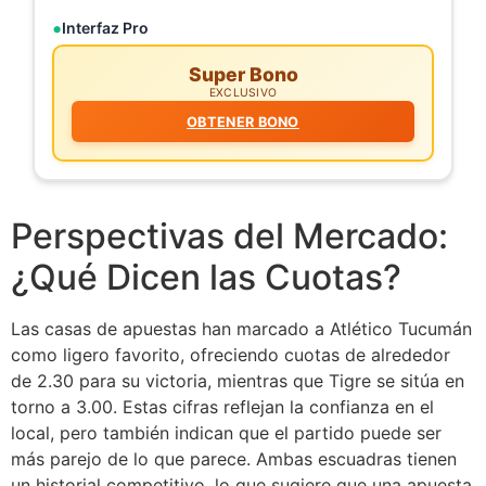
Interfaz Pro
Super Bono
EXCLUSIVO
OBTENER BONO
Perspectivas del Mercado:
¿Qué Dicen las Cuotas?
Las casas de apuestas han marcado a Atlético Tucumán
como ligero favorito, ofreciendo cuotas de alrededor
de 2.30 para su victoria, mientras que Tigre se sitúa en
torno a 3.00. Estas cifras reflejan la confianza en el
local, pero también indican que el partido puede ser
más parejo de lo que parece. Ambas escuadras tienen
un historial competitivo, lo que sugiere que una apuesta