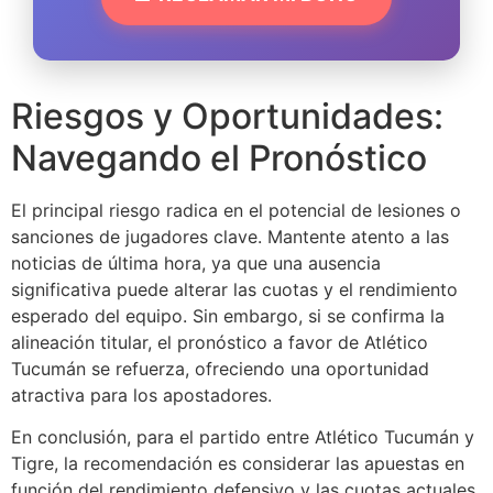
Riesgos y Oportunidades:
Navegando el Pronóstico
El principal riesgo radica en el potencial de lesiones o
sanciones de jugadores clave. Mantente atento a las
noticias de última hora, ya que una ausencia
significativa puede alterar las cuotas y el rendimiento
esperado del equipo. Sin embargo, si se confirma la
alineación titular, el pronóstico a favor de Atlético
Tucumán se refuerza, ofreciendo una oportunidad
atractiva para los apostadores.
En conclusión, para el partido entre Atlético Tucumán y
Tigre, la recomendación es considerar las apuestas en
función del rendimiento defensivo y las cuotas actuales.