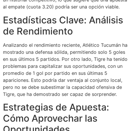
al empate (cuota 3.20) podría ser una opción viable.
Estadísticas Clave: Análisis
de Rendimiento
Analizando el rendimiento reciente, Atlético Tucumán ha
mostrado una defensa sólida, permitiendo solo 5 goles
en sus últimos 5 partidos. Por otro lado, Tigre ha tenido
problemas para capitalizar sus oportunidades, con un
promedio de 1 gol por partido en sus últimas 5
apariciones. Esto podría dar ventaja al conjunto local,
pero no se debe subestimar la capacidad ofensiva de
Tigre, que ha demostrado ser capaz de sorprender.
Estrategias de Apuesta:
Cómo Aprovechar las
Oportunidades