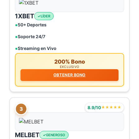
1XBET
LÍDER
50+ Deportes
Soporte 24/7
Streaming en Vivo
200% Bono
EXCLUSIVO
OBTENER BONO
8.9/10
★★★★★
3
MELBET
GENEROSO