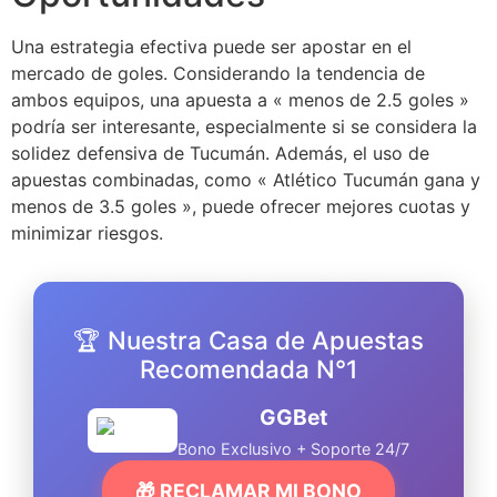
Una estrategia efectiva puede ser apostar en el
mercado de goles. Considerando la tendencia de
ambos equipos, una apuesta a « menos de 2.5 goles »
podría ser interesante, especialmente si se considera la
solidez defensiva de Tucumán. Además, el uso de
apuestas combinadas, como « Atlético Tucumán gana y
menos de 3.5 goles », puede ofrecer mejores cuotas y
minimizar riesgos.
🏆 Nuestra Casa de Apuestas
Recomendada N°1
GGBet
Bono Exclusivo + Soporte 24/7
🎁 RECLAMAR MI BONO