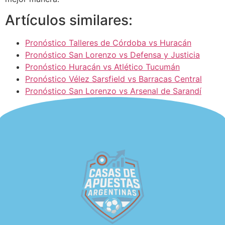
Artículos similares:
Pronóstico Talleres de Córdoba vs Huracán
Pronóstico San Lorenzo vs Defensa y Justicia
Pronóstico Huracán vs Atlético Tucumán
Pronóstico Vélez Sarsfield vs Barracas Central
Pronóstico San Lorenzo vs Arsenal de Sarandí