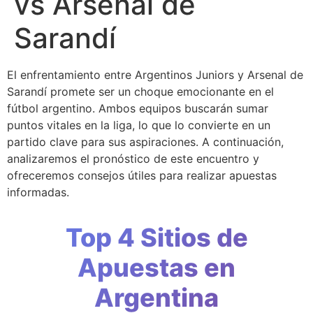
vs Arsenal de
Sarandí
El enfrentamiento entre Argentinos Juniors y Arsenal de
Sarandí promete ser un choque emocionante en el
fútbol argentino. Ambos equipos buscarán sumar
puntos vitales en la liga, lo que lo convierte en un
partido clave para sus aspiraciones. A continuación,
analizaremos el pronóstico de este encuentro y
ofreceremos consejos útiles para realizar apuestas
informadas.
Top 4 Sitios de
Apuestas en
Argentina