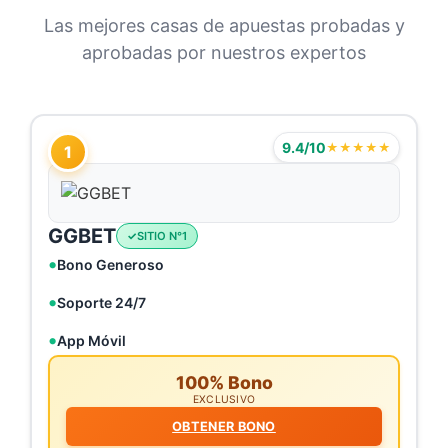
Las mejores casas de apuestas probadas y
aprobadas por nuestros expertos
9.4/10
★★★★★
1
GGBET
SITIO N°1
Bono Generoso
Soporte 24/7
App Móvil
100% Bono
EXCLUSIVO
OBTENER BONO