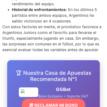
rendimiento del equipo.
Historial de enfrentamientos:
En los últimos 5
partidos entre ambos equipos, Argentinos ha
salido victorioso en 4 ocasiones.
Con estos factores en mente, el pronóstico favorece a
Argentinos Juniors como el favorito para llevarse el
triunfo, especialmente jugando en casa. Sin embargo,
las sorpresas son comunes en el fútbol, por lo que es
esencial evaluar todas las variables antes de apostar.
🏆 Nuestra Casa de Apuestas
Recomendada N°1
GGBet
Bono Exclusivo + Soporte 24/7
🎁 RECLAMAR MI BONO