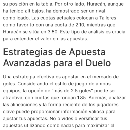
su posición en la tabla. Por otro lado, Huracán, aunque
ha tenido altibajos, ha demostrado ser un rival
complicado. Las cuotas actuales colocan a Talleres
como favorito con una cuota de 2.10, mientras que
Huracán se sitúa en 3.50. Este tipo de análisis es crucial
para entender el valor en las apuestas.
Estrategias de Apuesta
Avanzadas para el Duelo
Una estrategia efectiva es apostar en el mercado de
goles. Considerando el estilo de juego de ambos
equipos, la opción de “más de 2.5 goles” puede ser
atractiva, con cuotas que rondan 1.85. Además, analizar
las alineaciones y la forma reciente de los jugadores
clave puede proporcionar información valiosa para
ajustar tus apuestas. No olvides diversificar tus
apuestas utilizando combinadas para maximizar el