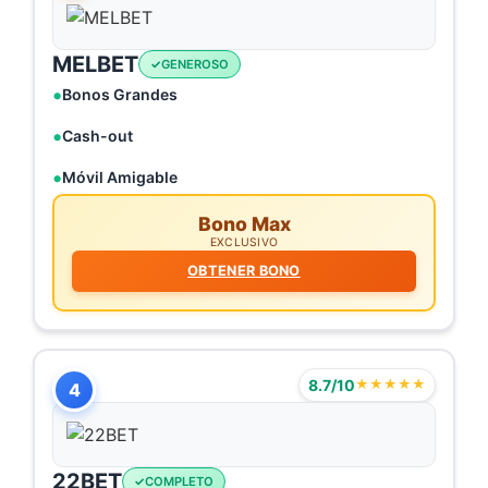
MELBET
GENEROSO
Bonos Grandes
Cash-out
Móvil Amigable
Bono Max
EXCLUSIVO
OBTENER BONO
8.7/10
★★★★★
4
22BET
COMPLETO