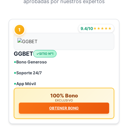
aprobadas por nuestros expertos
9.4/10
★★★★★
1
GGBET
SITIO N°1
Bono Generoso
Soporte 24/7
App Móvil
100% Bono
EXCLUSIVO
OBTENER BONO