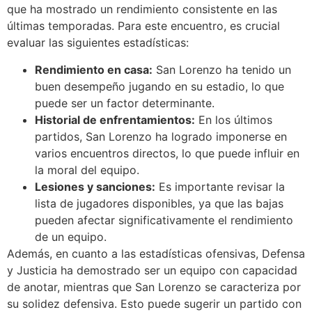
que ha mostrado un rendimiento consistente en las
últimas temporadas. Para este encuentro, es crucial
evaluar las siguientes estadísticas:
Rendimiento en casa:
San Lorenzo ha tenido un
buen desempeño jugando en su estadio, lo que
puede ser un factor determinante.
Historial de enfrentamientos:
En los últimos
partidos, San Lorenzo ha logrado imponerse en
varios encuentros directos, lo que puede influir en
la moral del equipo.
Lesiones y sanciones:
Es importante revisar la
lista de jugadores disponibles, ya que las bajas
pueden afectar significativamente el rendimiento
de un equipo.
Además, en cuanto a las estadísticas ofensivas, Defensa
y Justicia ha demostrado ser un equipo con capacidad
de anotar, mientras que San Lorenzo se caracteriza por
su solidez defensiva. Esto puede sugerir un partido con