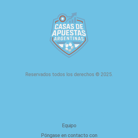
Reservados todos los derechos
©
2025.
acerca de nosotros
Equipo
Póngase en contacto con