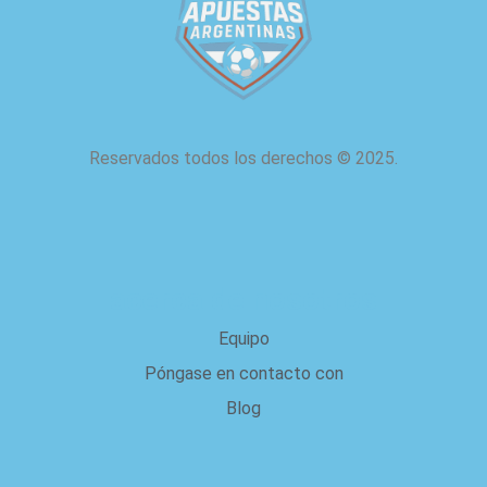
Reservados todos los derechos
©
2025.
acerca de nosotros
Equipo
Póngase en contacto con
Blog