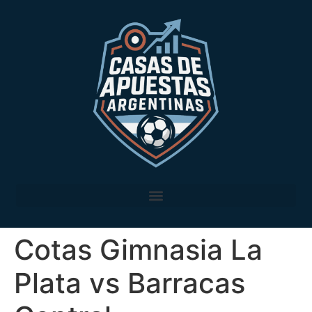
Cotas Gimnasia La
Plata vs Barracas