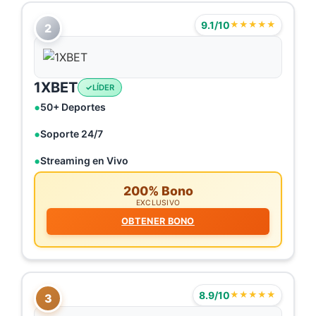
9.1/10
★★★★★
2
1XBET
LÍDER
50+ Deportes
Soporte 24/7
Streaming en Vivo
200% Bono
EXCLUSIVO
OBTENER BONO
8.9/10
★★★★★
3