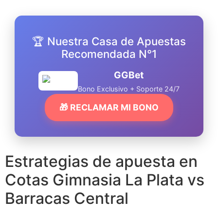
🏆 Nuestra Casa de Apuestas
Recomendada N°1
GGBet
Bono Exclusivo + Soporte 24/7
🎁 RECLAMAR MI BONO
Estrategias de apuesta en
Cotas Gimnasia La Plata vs
Barracas Central