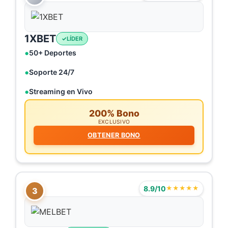
1XBET
LÍDER
50+ Deportes
Soporte 24/7
Streaming en Vivo
200% Bono
EXCLUSIVO
OBTENER BONO
8.9/10
★★★★★
3