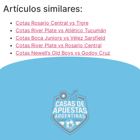
Artículos similares:
Cotas Rosario Central vs Tigre
Cotas River Plate vs Atlético Tucumán
Cotas Boca Juniors vs Vélez Sarsfield
Cotas River Plate vs Rosario Central
Cotas Newell’s Old Boys vs Godoy Cruz