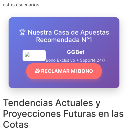
estos escenarios.
🏆 Nuestra Casa de Apuestas
Recomendada N°1
GGBet
Bono Exclusivo + Soporte 24/7
🎁 RECLAMAR MI BONO
Tendencias Actuales y
Proyecciones Futuras en las
Cotas