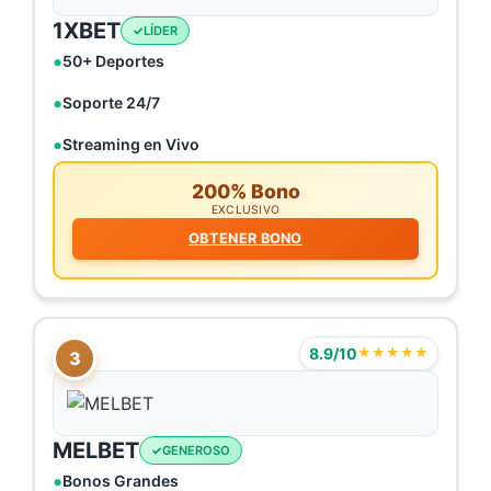
1XBET
LÍDER
50+ Deportes
Soporte 24/7
Streaming en Vivo
200% Bono
EXCLUSIVO
OBTENER BONO
8.9/10
★★★★★
3
MELBET
GENEROSO
Bonos Grandes