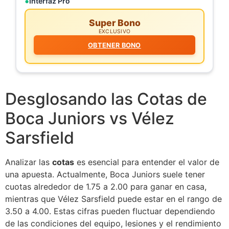
Interfaz Pro
Super Bono
EXCLUSIVO
OBTENER BONO
Desglosando las Cotas de
Boca Juniors vs Vélez
Sarsfield
Analizar las
cotas
es esencial para entender el valor de
una apuesta. Actualmente, Boca Juniors suele tener
cuotas alrededor de 1.75 a 2.00 para ganar en casa,
mientras que Vélez Sarsfield puede estar en el rango de
3.50 a 4.00. Estas cifras pueden fluctuar dependiendo
de las condiciones del equipo, lesiones y el rendimiento