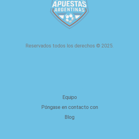
Reservados todos los derechos
©
2025.
acerca de nosotros
Equipo
Póngase en contacto con
Blog