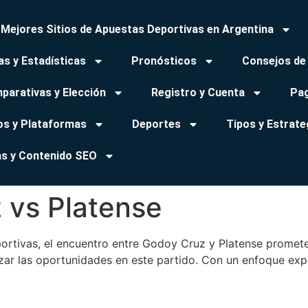
 Mejores Sitios de Apuestas Deportivas en Argentina
as y Estadísticas
Pronósticos
Consejos de
parativas y Elección
Registro y Cuenta
Pag
ios y Plataformas
Deportes
Tipos y Estrate
as y Contenido SEO
 vs Platense
ortivas, el encuentro entre Godoy Cruz y Platense promete
zar las oportunidades en este partido. Con un enfoque exp