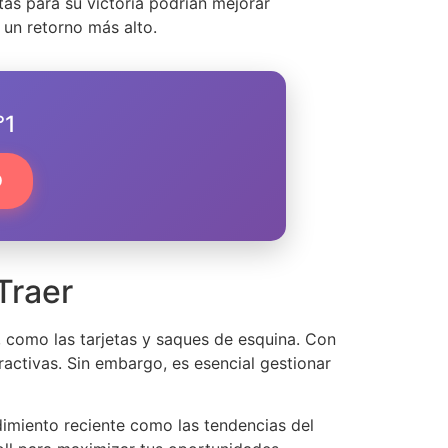
tas para su victoria podrían mejorar
 un retorno más alto.
°1
O
Traer
, como las tarjetas y saques de esquina. Con
activas. Sin embargo, es esencial gestionar
dimiento reciente como las tendencias del