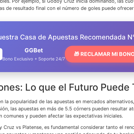
bles. Por ejemplo, si Godoy Cruz inicia dominando, las cuo
s de resultado final con el número de goles puede ofrecer
uestra Casa de Apuestas Recomendada N
GGBet
🎁 RECLAMAR MI BON
Bono Exclusivo + Soporte 24/7
ones: Lo que el Futuro Puede 
n la popularidad de las apuestas en mercados alternativos
ón, las apuestas en más de 5.5 córners pueden resultar atr
on comunes y pueden afectar las expectativas iniciales.
oy Cruz vs Platense, es fundamental considerar tanto el ren