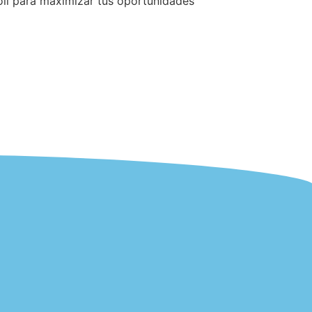
oll para maximizar tus oportunidades