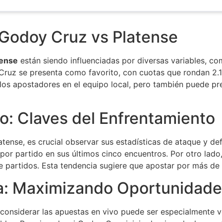
 Godoy Cruz vs Platense
tense
están siendo influenciadas por diversas variables, c
 Cruz se presenta como favorito, con cuotas que rondan 2.
e los apostadores en el equipo local, pero también puede p
o: Claves del Enfrentamiento
atense, es crucial observar sus estadísticas de ataque y 
por partido en sus últimos cinco encuentros. Por otro lado
 partidos. Esta tendencia sugiere que apostar por más de 2
ta: Maximizando Oportunidad
 considerar las apuestas en vivo puede ser especialmente v