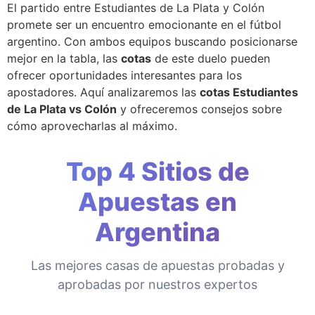
El partido entre Estudiantes de La Plata y Colón
promete ser un encuentro emocionante en el fútbol
argentino. Con ambos equipos buscando posicionarse
mejor en la tabla, las
cotas
de este duelo pueden
ofrecer oportunidades interesantes para los
apostadores. Aquí analizaremos las
cotas Estudiantes
de La Plata vs Colón
y ofreceremos consejos sobre
cómo aprovecharlas al máximo.
Top 4 Sitios de
Apuestas en
Argentina
Las mejores casas de apuestas probadas y
aprobadas por nuestros expertos