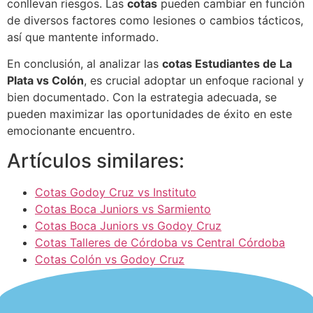
conllevan riesgos. Las
cotas
pueden cambiar en función
de diversos factores como lesiones o cambios tácticos,
así que mantente informado.
En conclusión, al analizar las
cotas Estudiantes de La
Plata vs Colón
, es crucial adoptar un enfoque racional y
bien documentado. Con la estrategia adecuada, se
pueden maximizar las oportunidades de éxito en este
emocionante encuentro.
Artículos similares:
Cotas Godoy Cruz vs Instituto
Cotas Boca Juniors vs Sarmiento
Cotas Boca Juniors vs Godoy Cruz
Cotas Talleres de Córdoba vs Central Córdoba
Cotas Colón vs Godoy Cruz