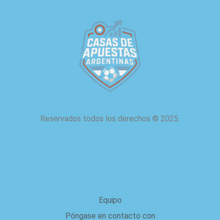
Reservados todos los derechos
©
2025.
acerca de nosotros
Equipo
Póngase en contacto con