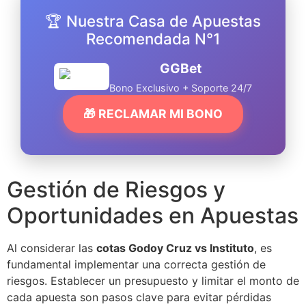
🏆 Nuestra Casa de Apuestas
Recomendada N°1
GGBet
Bono Exclusivo + Soporte 24/7
🎁 RECLAMAR MI BONO
Gestión de Riesgos y
Oportunidades en Apuestas
Al considerar las
cotas Godoy Cruz vs Instituto
, es
fundamental implementar una correcta gestión de
riesgos. Establecer un presupuesto y limitar el monto de
cada apuesta son pasos clave para evitar pérdidas