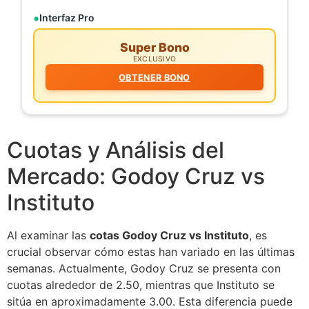
Interfaz Pro
Super Bono
EXCLUSIVO
OBTENER BONO
Cuotas y Análisis del
Mercado: Godoy Cruz vs
Instituto
Al examinar las
cotas Godoy Cruz vs Instituto
, es
crucial observar cómo estas han variado en las últimas
semanas. Actualmente, Godoy Cruz se presenta con
cuotas alrededor de 2.50, mientras que Instituto se
sitúa en aproximadamente 3.00. Esta diferencia puede