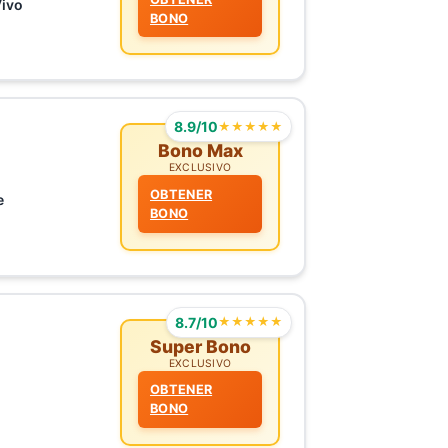
Vivo
BONO
8.9/10
★★★★★
Bono Max
EXCLUSIVO
OBTENER
e
BONO
8.7/10
★★★★★
Super Bono
EXCLUSIVO
OBTENER
BONO