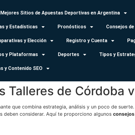
 Mejores Sitios de Apuestas Deportivas en Argentina
as y Estadísticas
Pronósticos
Consejos de
parativas y Elección
Registro y Cuenta
Pag
ios y Plataformas
Deportes
Tipos y Estrate
as y Contenido SEO
 Talleres de Córdoba v
nte que combina estrategia, análisis y un poco de suerte. 
es deben considerar. Aquí te proporciono algunos
consejos