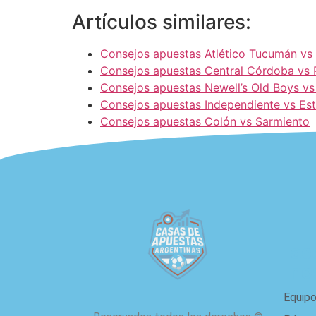
Artículos similares:
Consejos apuestas Atlético Tucumán vs 
Consejos apuestas Central Córdoba vs 
Consejos apuestas Newell’s Old Boys v
Consejos apuestas Independiente vs Est
Consejos apuestas Colón vs Sarmiento
ac
no
Equip