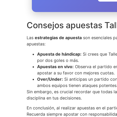
Consejos apuestas Tall
Las
estrategias de apuesta
son esenciales pa
apuestas:
Apuesta de hándicap:
Si crees que Tall
por dos goles o más.
Apuestas en vivo:
Observa el partido en
apostar a su favor con mejores cuotas.
Over/Under:
Si anticipas un partido co
ambos equipos tienen ataques potentes
Sin embargo, es crucial recordar que todas l
disciplina en tus decisiones.
En conclusión, al realizar apuestas en el part
Recuerda siempre apostar con responsabilidad