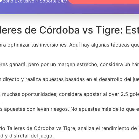
Bono Exclusivo + Soporte 24/7
eres de Córdoba vs Tigre: Es
ra optimizar tus inversiones. Aquí hay algunas tácticas que
eres ganará, pero por un margen estrecho, considera un hán
 directo y realiza apuestas basadas en el desarrollo del jue
n muchas oportunidades, considera apostar al over 2.5 gole
.
as apuestas conllevan riesgos. No apuestes más de lo que e
ido Talleres de Córdoba vs Tigre, analiza el rendimiento de
 y disfrutar del juego.