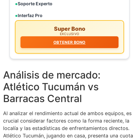
Soporte Experto
Interfaz Pro
Super Bono
EXCLUSIVO
OBTENER BONO
Análisis de mercado:
Atlético Tucumán vs
Barracas Central
Al analizar el rendimiento actual de ambos equipos, es
crucial considerar factores como la forma reciente, la
localía y las estadísticas de enfrentamientos directos.
Atlético Tucumán, jugando en casa, presenta una cuota