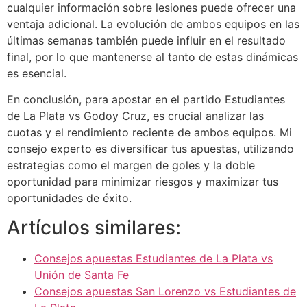
cualquier información sobre lesiones puede ofrecer una
ventaja adicional. La evolución de ambos equipos en las
últimas semanas también puede influir en el resultado
final, por lo que mantenerse al tanto de estas dinámicas
es esencial.
En conclusión, para apostar en el partido Estudiantes
de La Plata vs Godoy Cruz, es crucial analizar las
cuotas y el rendimiento reciente de ambos equipos. Mi
consejo experto es diversificar tus apuestas, utilizando
estrategias como el margen de goles y la doble
oportunidad para minimizar riesgos y maximizar tus
oportunidades de éxito.
Artículos similares:
Consejos apuestas Estudiantes de La Plata vs
Unión de Santa Fe
Consejos apuestas San Lorenzo vs Estudiantes de