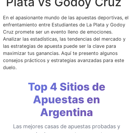
Plata vs Godoy Cruz
En el apasionante mundo de las apuestas deportivas, el
enfrentamiento entre Estudiantes de La Plata y Godoy
Cruz promete ser un evento lleno de emociones.
Analizar las estadísticas, las tendencias del mercado y
las estrategias de apuesta puede ser la clave para
maximizar tus ganancias. Aquí te presento algunos
consejos prácticos y estrategias avanzadas para este
duelo.
Top 4 Sitios de
Apuestas en
Argentina
Las mejores casas de apuestas probadas y