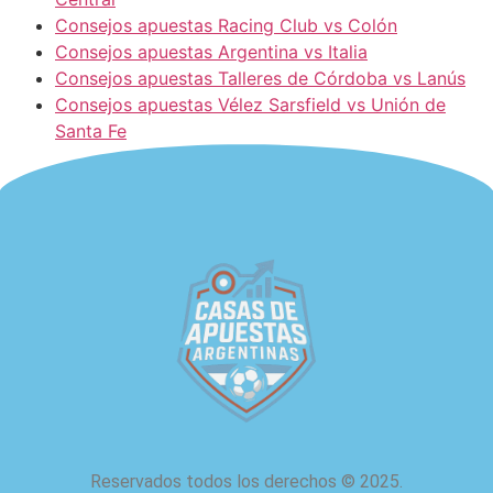
Consejos apuestas Racing Club vs Colón
Consejos apuestas Argentina vs Italia
Consejos apuestas Talleres de Córdoba vs Lanús
Consejos apuestas Vélez Sarsfield vs Unión de
Santa Fe
Reservados todos los derechos
©
2025.