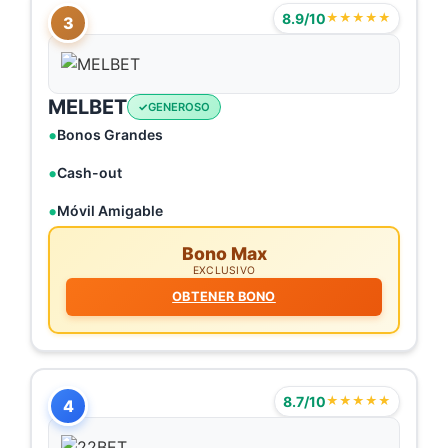
8.9/10
★★★★★
3
MELBET
GENEROSO
Bonos Grandes
Cash-out
Móvil Amigable
Bono Max
EXCLUSIVO
OBTENER BONO
8.7/10
★★★★★
4