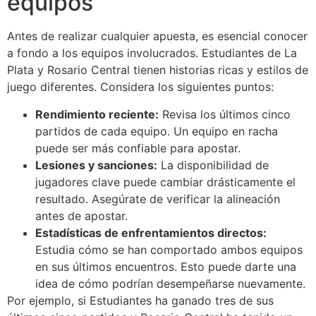
equipos
Antes de realizar cualquier apuesta, es esencial conocer
a fondo a los equipos involucrados. Estudiantes de La
Plata y Rosario Central tienen historias ricas y estilos de
juego diferentes. Considera los siguientes puntos:
Rendimiento reciente:
Revisa los últimos cinco
partidos de cada equipo. Un equipo en racha
puede ser más confiable para apostar.
Lesiones y sanciones:
La disponibilidad de
jugadores clave puede cambiar drásticamente el
resultado. Asegúrate de verificar la alineación
antes de apostar.
Estadísticas de enfrentamientos directos:
Estudia cómo se han comportado ambos equipos
en sus últimos encuentros. Esto puede darte una
idea de cómo podrían desempeñarse nuevamente.
Por ejemplo, si Estudiantes ha ganado tres de sus