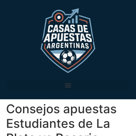
Consejos apuestas
Estudiantes de La