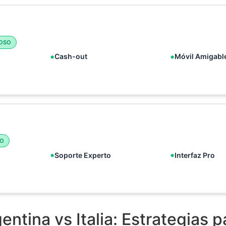
OSO
Cash-out
Móvil Amigabl
TO
Soporte Experto
Interfaz Pro
ntina vs Italia: Estrategias 