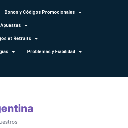
Bonos y Códigos Promocionales
 Apuestas
os et Retraits
gias
Problemas y Fiabilidad
gentina
uestros