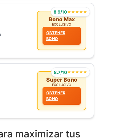
8.9/10
★★★★★
Bono Max
EXCLUSIVO
OBTENER
e
BONO
8.7/10
★★★★★
Super Bono
EXCLUSIVO
OBTENER
BONO
para maximizar tus