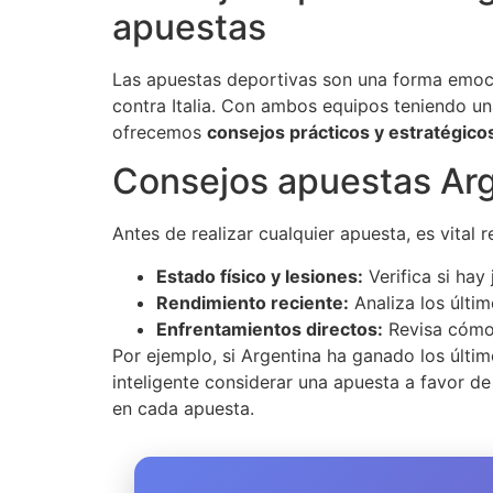
apuestas
Las apuestas deportivas son una forma emoci
contra Italia. Con ambos equipos teniendo una
ofrecemos
consejos prácticos y estratégico
Consejos apuestas Argen
Antes de realizar cualquier apuesta, es vital r
Estado físico y lesiones:
Verifica si hay
Rendimiento reciente:
Analiza los últi
Enfrentamientos directos:
Revisa cómo h
Por ejemplo, si Argentina ha ganado los últi
inteligente considerar una apuesta a favor d
en cada apuesta.